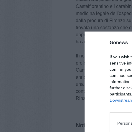
Castelfiorentino e i carabinie
medicina legale dell'ospeda
dalla procura di Firenze su
trovata una sostanza che d
oppiaceo. Solo la conclusi
ha avuto una parte nella m
Gonews -
Il nome di Ilaria Rinaldi è r
If you wish 
professionisti, conseguendo
sensitive in
confirm you
Campionato Nazionale Cycl
continue se
anno le venne inflitta una 
information 
una gara Elite U23 tenutas
further disc
continuato a gareggiare ne
participants
Rinaldi lavorava a Pontede
Downstream 
Persona
Notizie correlate