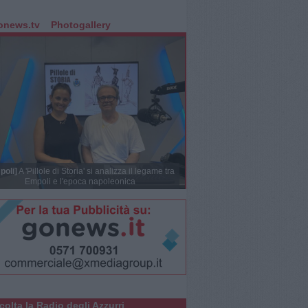
onews.tv
Photogallery
poli]
A 'Pillole di Storia' si analizza il legame tra
Empoli e l'epoca napoleonica
colta la Radio degli Azzurri