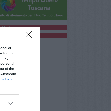
bblicità
bblicità
sonal or
ection to
ou may
 personal
out of the
 downstream
B’s List of