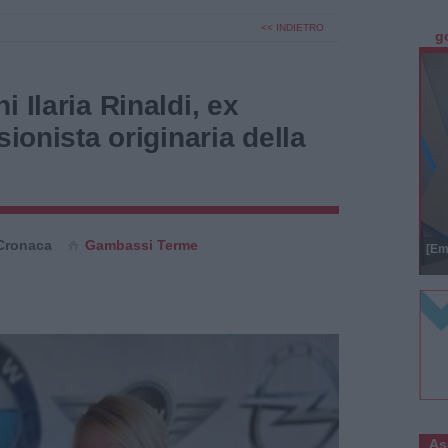
<< INDIETRO
g
 Ilaria Rinaldi, ex
sionista originaria della
Cronaca
Gambassi Terme
[Em
As