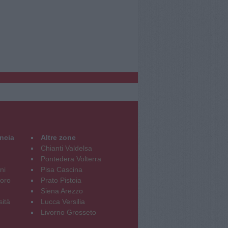
incia
Altre zone
Chianti Valdelsa
Pontedera Volterra
ni
Pisa Cascina
oro
Prato Pistoia
Siena Arezzo
sità
Lucca Versilia
Livorno Grosseto