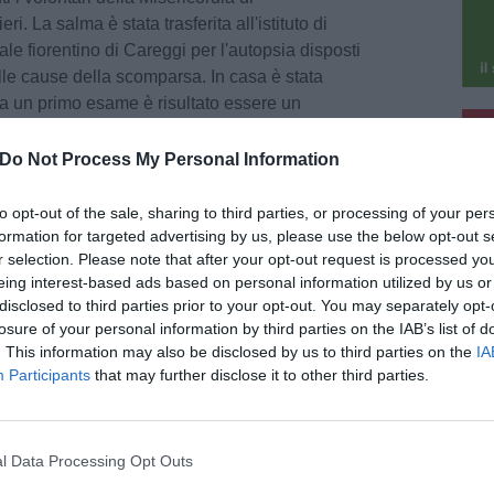
ri. La salma è stata trasferita all'istituto di
le fiorentino di Careggi per l'autopsia disposti
lle cause della scomparsa. In casa è stata
a un primo esame è risultato essere un
pu
one delle analisi potranno dire questa sostanza
orte della 33enne.
Do Not Process My Personal Information
pu
isuonato nelle parti alte delle classifiche per
to opt-out of the sale, sharing to third parties, or processing of your per
 anche il titolo italiano nel 2007 nel
formation for targeted advertising by us, please use the below opt-out s
r selection. Please note that after your opt-out request is processed y
o-cross U23 a Lucca. Nell'estate dello stesso
eing interest-based ads based on personal information utilized by us or
squalifica per doping che durò due anni dopo
disclosed to third parties prior to your opt-out. You may separately opt-
i nel 2006 a Zeulenroda, in Germania. Aveva
losure of your personal information by third parties on the IAB’s list of
gli amatori, mietendo successi in molte gare.
. This information may also be disclosed by us to third parties on the
IA
ra.
Participants
that may further disclose it to other third parties.
l Data Processing Opt Outs