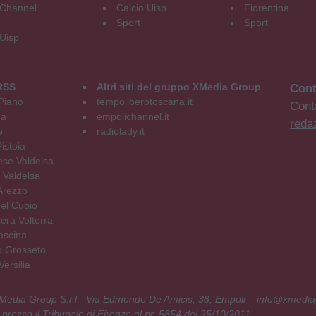
Channel
Calcio Uisp
Fiorentina
Sport
Sport
 Uisp
RSS
Altri siti del gruppo XMedia Group
Cont
Piano
tempoliberotoscana.it
Conta
na
empolichannel.it
reda
e
radiolady.it
istoia
se Valdelsa
 Valdelsa
Arezzo
el Cuoio
era Volterra
ascina
o Grosseto
ersilia
 XMedia Group S.r.l - Via Edmondo De Amicis, 38, Empoli – info@xmedia
 presso il Tribunale di Firenze al nr. 5854 del 25/10/2011