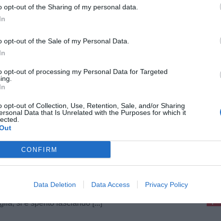
o opt-out of the Sharing of my personal data.
In
A
19 Giugno 2026
idente con un trattore a Gambassi,
o opt-out of the Sale of my Personal Data.
bino di 6 anni in codice rosso
In
ccorsi sono intervenuti questa mattina nelle
pagne di Gambassi Terme dove un bambino,
to opt-out of processing my Personal Data for Targeted
cause in corso di accertamento, è rimasto
ing.
volto in un grave incidente con un trattore. [...]
In
o opt-out of Collection, Use, Retention, Sale, and/or Sharing
ersonal Data that Is Unrelated with the Purposes for which it
lected.
Out
A
6 Maggio 2026
CONFIRM
renditore agricolo e allenatore, la
delsa piange Alessio Mercatili
pu
e è andato a soli trentotto anni Alessio Mercatili,
Pu
Data Deletion
Data Access
Privacy Policy
aldelsa è in lutto. Giovane imprenditore agricolo,
natore e appassionato di calcio, padre di
pu
glia, si è spento lasciando [...]