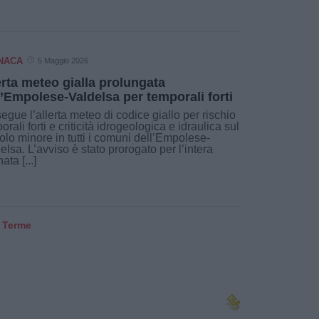
NACA
5 Maggio 2026
erta meteo gialla prolungata
l’Empolese-Valdelsa per temporali forti
egue l’allerta meteo di codice giallo per rischio
orali forti e criticità idrogeologica e idraulica sul
colo minore in tutti i comuni dell’Empolese-
elsa. L’avviso è stato prorogato per l’intera
ata [...]
i Terme