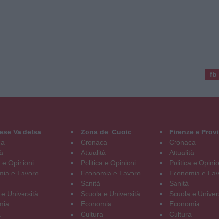
fb
ese Valdelsa
Zona del Cuoio
Firenze e Prov
ca
Cronaca
Cronaca
tà
Attualità
Attualità
a e Opinioni
Politica e Opinioni
Politica e Opinio
ia e Lavoro
Economia e Lavoro
Economia e Lav
Sanità
Sanità
 e Università
Scuola e Università
Scuola e Univer
mia
Economia
Economia
a
Cultura
Cultura