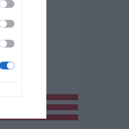
bblicitàCl
bblicità
bblicità