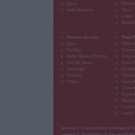
Sport
Empoli
dalla Regione
Sport
Calcio
Basket
Sezioni del sito
Feed 
Sport
Primo 
GoBlog
Tosca
Della Storia d'Empoli
Firenz
Go(od) News
Prato P
Sondaggi
Empole
Gallerie
Chianti
Video
Siena 
Zona d
Ponted
Pisa C
Livorn
Lucca V
gonews.it è un prodotto editoriale di
gonews.it, quotidiano on line registrato