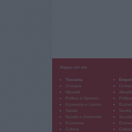
Mappa del sito
Toscana
Empol
Cronaca
Crona
Attualità
Attuali
Politica e Opinioni
Politic
Economia e Lavoro
Econom
Sanità
Sanità
Scuola e Università
Scuola
Economia
Econo
Cultura
Cultur