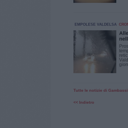
EMPOLESE VALDELSA
CRO
All
nel
Pros
temp
reti
Vald
giorn
Tutte le notizie di Gambass
<< Indietro