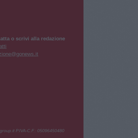
atta o scrivi alla redazione
tti
zione@gonews.it
group.it P.IVA-C.F.: 05096450480