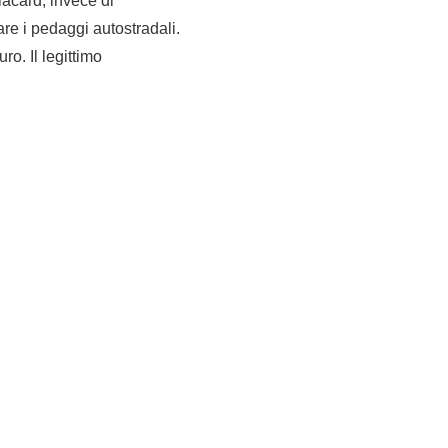
iacard, invece di
re i pedaggi autostradali.
ro. Il legittimo