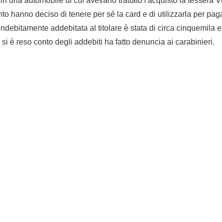
in una automobile di cui avevano trattato l'acquisto la tessera V
o hanno deciso di tenere per sé la card e di utilizzarla per paga
indebitamente addebitata al titolare è stata di circa cinquemila eu
 si è reso conto degli addebiti ha fatto denuncia ai carabinieri.