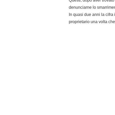
Questi, dopo aver trovato 
denunciarne lo smarriment
In quasi due anni la cifra 
proprietario una volta che