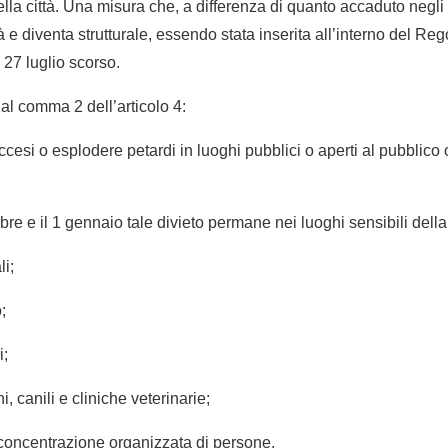
della città. Una misura che, a differenza di quanto accaduto negli
tà e diventa strutturale, essendo stata inserita all’interno del Re
 27 luglio scorso.
l comma 2 dell’articolo 4:
accesi o esplodere petardi in luoghi pubblici o aperti al pubblico 
bre e il 1 gennaio tale divieto permane nei luoghi sensibili della 
li;
;
i;
, canili e cliniche veterinarie;
a concentrazione organizzata di persone.