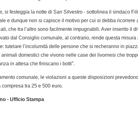
, si festeggia la notte di San Silvestro - sottolinea il sindaco Fi
ale e dunque non si capisce il motivo per cui si debba ricorrere 
i, che tra l’altro sono facilmente impugnabili. Aver inserito il d
to dal Consiglio comunale, al contrario, rende questa misura an
e: tutelare l’incolumità delle persone che si recheranno in piazz
mi animali domestici che vivono nelle case dei livornesi che tro
nza in attesa che finiscano i botti”.
mento comunale, le violazioni a queste disposizioni prevedon
a compresa tra 25 e 500 euro.
no - Ufficio Stampa