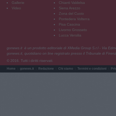
Gallerie
Chianti Valdelsa
Video
Siena Arezzo
Zona del Cuoio
Pontedera Volterra
Pisa Cascina
Livorno Grosseto
Lucca Versilia
gonews.it è un prodotto editoriale di XMedia Group S.r.l - Via E
gonews.it, quotidiano on line registrato presso il Tribunale di Fire
© 2016. Tutti i diritti riservati.
Home
gonews.it
Redazione
Chi siamo
Termini e condizioni
Pri