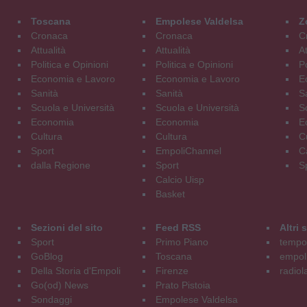
Toscana
Empolese Valdelsa
Z
Cronaca
Cronaca
C
Attualità
Attualità
At
Politica e Opinioni
Politica e Opinioni
Po
Economia e Lavoro
Economia e Lavoro
E
Sanità
Sanità
S
Scuola e Università
Scuola e Università
S
Economia
Economia
E
Cultura
Cultura
C
Sport
EmpoliChannel
C
dalla Regione
Sport
S
Calcio Uisp
Basket
Sezioni del sito
Feed RSS
Altri
Sport
Primo Piano
tempol
GoBlog
Toscana
empoli
Della Storia d'Empoli
Firenze
radiol
Go(od) News
Prato Pistoia
Sondaggi
Empolese Valdelsa