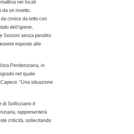
attina nei locali
 da un insetto.
da cimice da letto con
tato dell'igiene,
ve Sezioni senza peraltro
 essere esposto alle
izia Penitenziaria, in
degrado nel quale
ia Capece. “Una situazione
 di Sollicciano è
nziaria, rappresenterà
te criticità, sollecitando