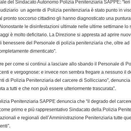
ale del Sindacato Autonomo Polizia Penitenziaria SAPPE: “Ieri m
diziario un agente di Polizia penitenziaria è stato punto in viso
 pronto soccorso cittadino gli hanno diagnosticato una puntura 
 Nonostante le disinfestazioni ultimate nelle ultime settimane lo s
saggi è molto deficitario. La Direzione si appresta ad aprire nuo
di benessere del Personale di polizia penitenziaria che, oltre ad
completamente dimenticato”.
e per come si continui a lasciare allo sbando il Personale di Pol
ecenti e vergognose: e invece non sembra fregare a nessuno il 
nti di Polizia Penitenziaria del carcere di Sollicciano”, denunc
a a tutti e che non può essere ulteriormente trascurata”.
lizia Penitenziaria SAPPE denuncia che “il degrado del carcere
ome primo e più rappresentativo Sindacato della Polizia Penite
azionali e regionali dell’Amministrazione Penitenziaria tutte ques
enti”.