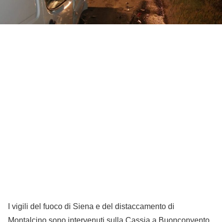
I vigili del fuoco di Siena e del distaccamento di
Montalcino sono intervenuti sulla Cassia a Buonconvento,