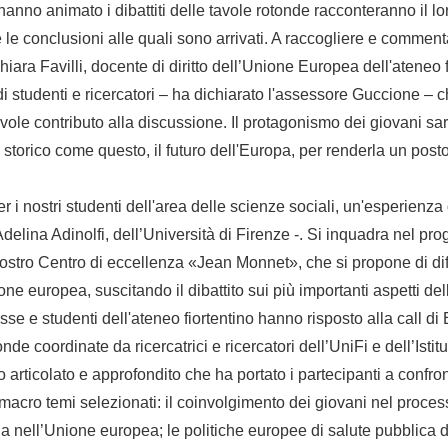
 hanno animato i dibattiti delle tavole rotonde racconteranno il lor
 le conclusioni alle quali sono arrivati. A raccogliere e commenta
iara Favilli, docente di diritto dell’Unione Europea dell'ateneo f
di studenti e ricercatori – ha dichiarato l'assessore Guccione – 
vole contributo alla discussione. Il protagonismo dei giovani sa
storico come questo, il futuro dell'Europa, per renderla un post
per i nostri studenti dell'area delle scienze sociali, un'esperienza
delina Adinolfi, dell’Università di Firenze -. Si inquadra nel pr
nostro Centro di eccellenza «Jean Monnet», che si propone di d
one europea, suscitando il dibattito sui più importanti aspetti dell
e e studenti dell'ateneo fiortentino hanno risposto alla call di 
nde coordinate da ricercatrici e ricercatori dell’UniFi e dell’Isti
 articolato e approfondito che ha portato i partecipanti a confron
ro macro temi selezionati: il coinvolgimento dei giovani nel proce
a nell’Unione europea; le politiche europee di salute pubblica d