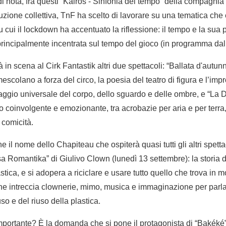
 di nota, fra questi “Kairos - Sinfonia del tempo” della compagnia
zione collettiva, TnF ha scelto di lavorare su una tematica che 
u cui il lockdown ha accentuato la riflessione: il tempo e la sua 
rincipalmente incentrata sul tempo del gioco (in programma dal 
à in scena al Cirk Fantastik altri due spettacoli: “Ballata d'autu
escolano a forza del circo, la poesia del teatro di figura e l’imp
uaggio universale del corpo, dello sguardo e delle ombre, e “La 
 coinvolgente e emozionante, tra acrobazie per aria e per terra,
 comicità.
e il nome dello Chapiteau che ospiterà quasi tutti gli altri spetta
asa Romantika” di Giulivo Clown (lunedì 13 settembre): la storia
astica, e si adopera a riciclare e usare tutto quello che trova in
he intreccia clownerie, mimo, musica e immaginazione per parla
so e del riuso della plastica.
 importante? È la domanda che si pone il protagonista di “Bakéké