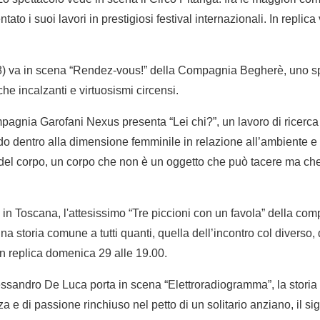
to i suoi lavori in prestigiosi festival internazionali. In replic
8) va in scena “Rendez-vous!” della Compagnia Begherè, uno sp
che incalzanti e virtuosismi circensi.
pagnia Garofani Nexus presenta “Lei chi?”, un lavoro di ricerca 
o dentro alla dimensione femminile in relazione all’ambiente e a
del corpo, un corpo che non è un oggetto che può tacere ma che
a in Toscana, l'attesissimo “Tre piccioni con un favola” della c
na storia comune a tutti quanti, quella dell’incontro col diverso
In replica domenica 29 alle 19.00.
sandro De Luca porta in scena “Elettroradiogramma”, la storia 
orza e di passione rinchiuso nel petto di un solitario anziano, il s