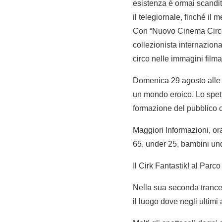
esistenza è ormai scandita
il telegiornale, finché il
Con “Nuovo Cinema Circo” R
collezionista internaziona
circo nelle immagini film
Domenica 29 agosto alle or
un mondo eroico. Lo spett
formazione del pubblico ci
Maggiori Informazioni, ora
65, under 25, bambini und
Il Cirk Fantastik! al Parc
Nella sua seconda trance,
il luogo dove negli ultim