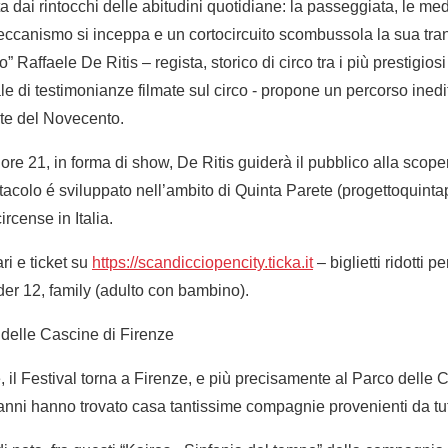
 dai rintocchi delle abitudini quotidiane: la passeggiata, le medic
 meccanismo si inceppa e un cortocircuito scombussola la sua tra
affaele De Ritis – regista, storico di circo tra i più prestigio
le di testimonianze filmate sul circo - propone un percorso inedit
ate del Novecento.
e 21, in forma di show, De Ritis guiderà il pubblico alla scopert
acolo é sviluppato nell’ambito di Quinta Parete (progettoquintapa
rcense in Italia.
ri e ticket su
https://scandicciopencity.ticka.it
– biglietti ridotti 
er 12, family (adulto con bambino).
o delle Cascine di Firenze
 il Festival torna a Firenze, e più precisamente al Parco delle 
i anni hanno trovato casa tantissime compagnie provenienti da tu