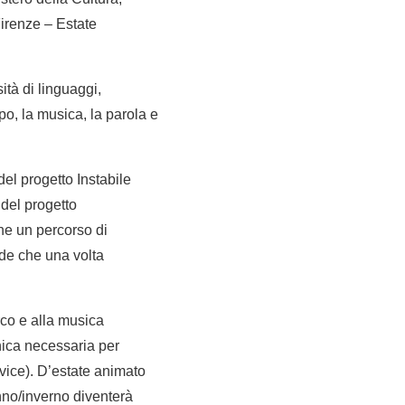
irenze – Estate
ità di linguaggi,
rpo, la musica, la parola e
el progetto Instabile
del progetto
ione un percorso di
de che una volta
irco e alla musica
nica necessaria per
rvice). D’estate animato
unno/inverno diventerà