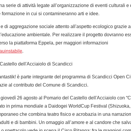
na serie di attività legate all’organizzazione di eventi culturali 
 formazione in cui si contamineranno arti e idee.
e di aggregazione sociale attento all'aspetto ecologico grazie all'
e all'educazione ambientale. Per realizzare il progetto dovranno es
erso la piattaforma Eppela, per maggiori informazioni
uinstabile
.
 Castello dell'Acciaiolo di Scandicci
tastik! è parte integrante del programma di Scandicci Open City,
razie al contributo del Comune di Scandicci.
a giovedì 26 agosto al Pomario del Castello dell'Acciaiolo con “C
tato in prima mondiale a Daidogei WorldCup Festival (Shizuoka
emporaneo che combina teatro fisico e acrobazia in una narrazio
adulti e di bambini. Un omaggio all’amore e al candore che salv
Lo spettacolo vede in scena il Circo Pitanga: fra le maggiori co