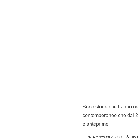
Sono storie che hanno nece
contemporaneo che dal 26
e anteprime.
Cirk Fantastik 2021 è un p