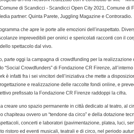
Comune di Scandicci - Scandicci Open City 2021, Comune di F
Media partner: Quinta Parete, Juggling Magazine e Controradio.
rogramma che apre le porte alle emozioni dell'inaspettato. Divers
scolanze imprevedibili per onirici e spericolati racconti con il co
e dello spettacolo dal vivo.
no, parte oggi la campagna di crowdfunding per la realizzazione d
do “Social Crowdfunders” di Fondazione CR Firenze, all’interno 
 è infatti fra i sei vincitori dell’iniziativa che mette a disposiz
gettazione e realizzazione delle raccolte fondi online, e preve
iettivo prefissato la Fondazione CR Firenze raddoppi la cifra.
o a creare uno spazio permanente in città dedicato al teatro, al c
uno chapiteau ovvero un “tendone da circo” e della dotazione tec
spettacoli, concerti e laboratori (pavimentazione, platea, luci, se
to ristoro ed eventi musicali, teatrali e di circo, nel periodo aut