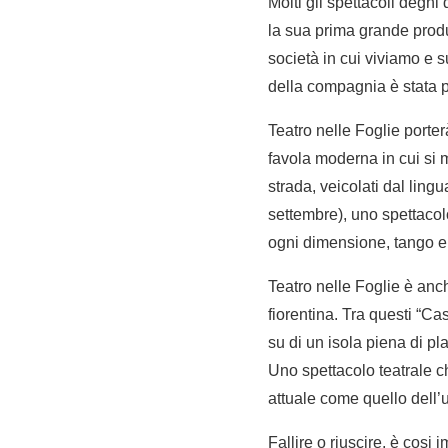
Molti gli spettacoli degni
la sua prima grande produ
società in cui viviamo e s
della compagnia è stata p
Teatro nelle Foglie porter
favola moderna in cui si m
strada, veicolati dal ling
settembre), uno spettacolo
ogni dimensione, tango e
Teatro nelle Foglie è anch
fiorentina. Tra questi “C
su di un isola piena di pl
Uno spettacolo teatrale c
attuale come quello dell’u
Fallire o riuscire, è cosi