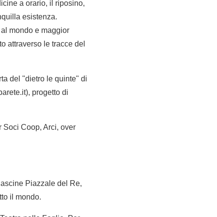
ine a orario, il riposino,
nquilla esistenza.
si al mondo e maggior
o attraverso le tracce del
a del "dietro le quinte" di
rete.it), progetto di
per Soci Coop, Arci, over
Cascine Piazzale del Re,
tto il mondo.