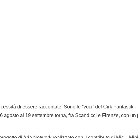
ssità di essere raccontate. Sono le “voci” del Cirk Fantastik - il
 agosto al 19 settembre torna, fra Scandicci e Firenze, con un 
rogetto di Aria Network realizzato con il contributo di Mic – Mini