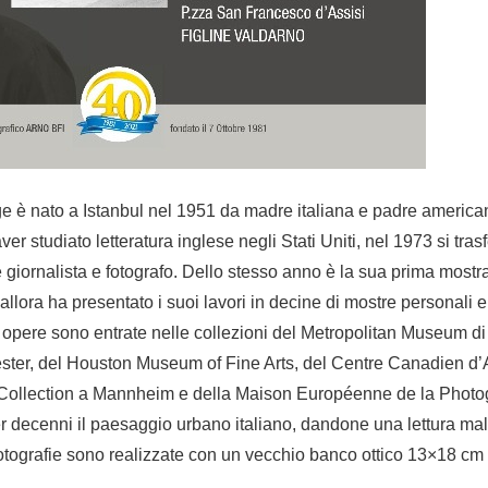
e è nato a Istanbul nel 1951 da madre italiana e padre american
er studiato letteratura inglese negli Stati Uniti, nel 1973 si trasf
iornalista e fotografo. Dello stesso anno è la sua prima mostra in
lora ha presentato i suoi lavori in decine di mostre personali e 
 opere sono entrate nelle collezioni del Metropolitan Museum d
er, del Houston Museum of Fine Arts, del Centre Canadien d’A
ollection a Mannheim e della Maison Européenne de la Photogr
er decenni il paesaggio urbano italiano, dandone una lettura ma
otografie sono realizzate con un vecchio banco ottico 13×18 cm 