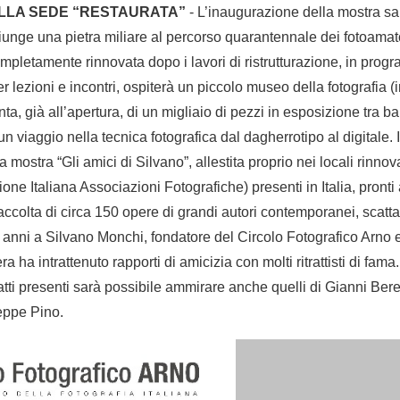
LLA SEDE “RESTAURATA”
- L’inaugurazione della mostra sa
iunge una pietra miliare al percorso quarantennale dei fotoamatori
mpletamente rinnovata dopo i lavori di ristrutturazione, in progr
r lezioni e incontri, ospiterà un piccolo museo della fotografia (i
, già all’apertura, di un migliaio di pezzi in esposizione tra ba
n viaggio nella tecnica fotografica dal dagherrotipo al digitale. 
 mostra “Gli amici di Silvano”, allestita proprio nei locali rinnov
one Italiana Associazioni Fotografiche) presenti in Italia, pronti
raccolta di circa 150 opere di grandi autori contemporanei, scattat
i anni a Silvano Monchi, fondatore del Circolo Fotografico Arno 
a ha intrattenuto rapporti di amicizia con molti ritrattisti di fama
scatti presenti sarà possibile ammirare anche quelli di Gianni Be
eppe Pino.