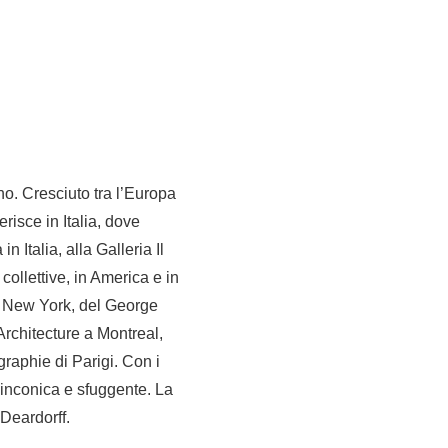
o. Cresciuto tra l’Europa
erisce in Italia, dove
 Italia, alla Galleria Il
collettive, in America e in
i New York, del George
rchitecture a Montreal,
aphie di Parigi. Con i
linconica e sfuggente. La
Deardorff.