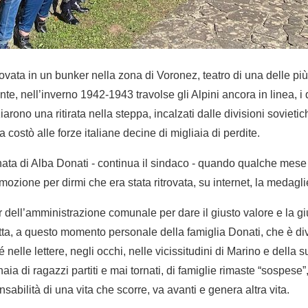
rovata in un bunker nella zona di Voronez, teatro di una delle pi
nte, nell’inverno 1942-1943 travolse gli Alpini ancora in linea, i
ziarono una ritirata nella steppa, incalzati dalle divisioni sovietic
 costò alle forze italiane decine di migliaia di perdite.
nata di Alba Donati - continua il sindaco - quando qualche mese
zione per dirmi che era stata ritrovata, su internet, la medagli
’iter dell’amministrazione comunale per dare il giusto valore e la 
tta, a questo momento personale della famiglia Donati, che è div
nelle lettere, negli occhi, nelle vicissitudini di Marino e della su
naia di ragazzi partiti e mai tornati, di famiglie rimaste “sospese”, 
nsabilità di una vita che scorre, va avanti e genera altra vita.