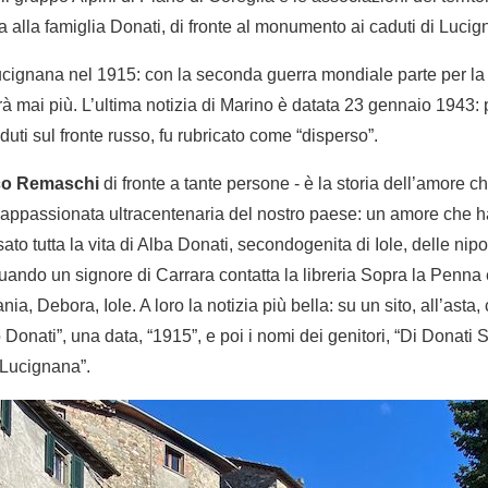
 alla famiglia Donati, di fronte al monumento ai caduti di Lucig
cignana nel 1915: con la seconda guerra mondiale parte per la
rà mai più. L’ultima notizia di Marino è datata 23 gennaio 1943: 
aduti sul fronte russo, fu rubricato come “disperso”.
co Remaschi
di fronte a tante persone - è la storia dell’amore c
 appassionata ultracentenaria del nostro paese: un amore che ha 
to tutta la vita di Alba Donati, secondogenita di Iole, delle nipo
uando un signore di Carrara contatta la libreria Sopra la Penna e d
ia, Debora, Iole. A loro la notizia più bella: su un sito, all’asta
 Donati”, una data, “1915”, e poi i nomi dei genitori, “Di Donati S
“Lucignana”.