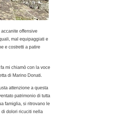
ù accanite offensive
 quali, mal equipaggiati e
he e costretti a patire
 fa mi chiamò con la voce
etta di Marino Donati.
giusta attenzione a questa
entato patrimonio di tutta
a famiglia, si ritrovano le
di dolori ricuciti nella