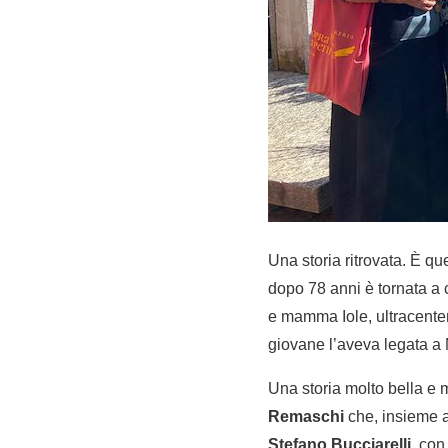
Una storia ritrovata. È qu
dopo 78 anni è tornata a
e mamma Iole, ultracenten
giovane l’aveva legata a 
Una storia molto bella e 
Remaschi
che, insieme a
Stefano Bucciarelli
, con