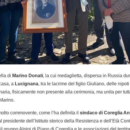
ella di
Marino Donati
, la cui medaglietta, dispersa in Russia duran
 casa, a
Lucignana
, tra le lacrime del figlio Giuliano, delle nipo
aria, fisicamente non presente alla cerimonia, ma unita per tutta
Marino.
molto commovente, come l’ha definita il
sindaco di Coreglia An
l presidente dell’Istituto storico della Resistenza e dell’Età C
 il gruppo Alpini di Piano di Coreglia e le associazioni del territ