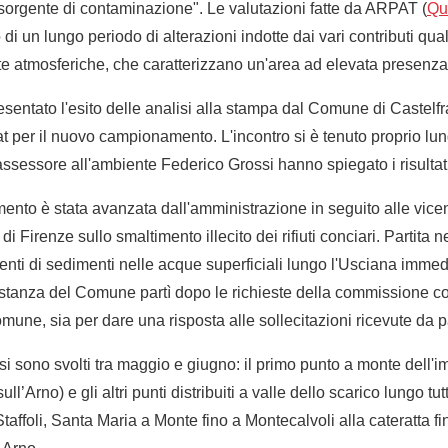
 sorgente di contaminazione". Le valutazioni fatte da ARPAT (
Qui
o di un lungo periodo di alterazioni indotte dai vari contributi quali
te atmosferiche, che caratterizzano un'area ad elevata presenza d
sentato l'esito delle analisi alla stampa dal Comune di Castelfr
pat per il nuovo campionamento. L'incontro si è tenuto proprio lun
assessore all'ambiente Federico Grossi hanno spiegato i risultati
ento è stata avanzata dall'amministrazione in seguito alle vicen
i Firenze sullo smaltimento illecito dei rifiuti conciari. Partita 
ti di sedimenti nelle acque superficiali lungo l'Usciana immed
istanza del Comune partì dopo le richieste della commissione c
omune, sia per dare una risposta alle sollecitazioni ricevute da par
si sono svolti tra maggio e giugno: il primo punto a monte dell'
’Arno) e gli altri punti distribuiti a valle dello scarico lungo tut
affoli, Santa Maria a Monte fino a Montecalvoli alla cateratta fi