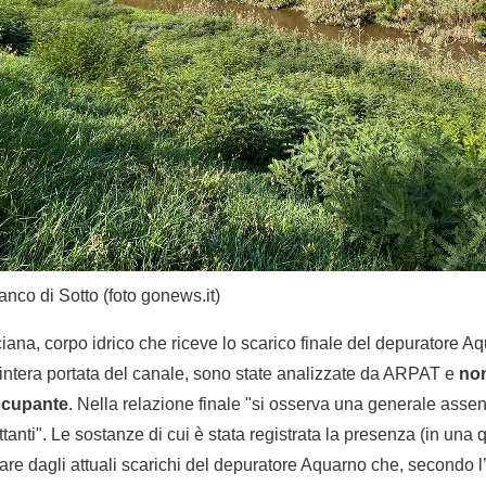
nco di Sotto (foto gonews.it)
iana, corpo idrico che riceve lo scarico finale del depuratore A
’intera portata del canale, sono state analizzate da ARPAT e
non
occupante
. Nella relazione finale "si osserva una generale asse
anti". Le sostanze di cui è stata registrata la presenza (in una 
re dagli attuali scarichi del depuratore Aquarno che, secondo l’a