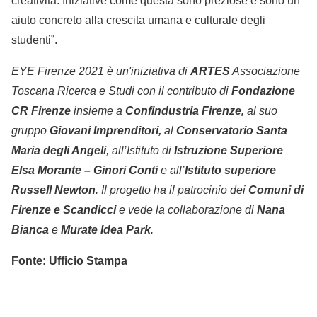
creatività. Iniziative come questa sono preziose e sono un
aiuto concreto alla crescita umana e culturale degli
studenti”.
EYE Firenze 2021 è un'iniziativa di
ARTES
Associazione
Toscana Ricerca e Studi con il contributo di
Fondazione
CR Firenze
insieme a
Confindustria Firenze,
al suo
gruppo
Giovani Imprenditori,
al
Conservatorio Santa
Maria degli Angeli
, all’
Istituto di
Istruzione Superiore
Elsa Morante – Ginori Conti
e all’
Istituto superiore
Russell Newton
.
Il progetto
ha il patrocinio dei
Comuni di
Firenze e Scandicci
e vede la collaborazione di
Nana
Bianca
e
Murate Idea Park
.
Fonte: Ufficio Stampa