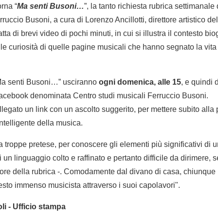
rna “
Ma senti Busoni…
”, la tanto richiesta rubrica settimanale d
erruccio Busoni, a cura di Lorenzo Ancillotti, direttore artistico de
atta di brevi video di pochi minuti, in cui si illustra il contesto bio
e le curiosità di quelle pagine musicali che hanno segnato la vita 
“Ma senti Busoni…” usciranno
ogni domenica, alle 15
, e quindi
acebook denominata Centro studi musicali Ferruccio Busoni.
llegato un link con un ascolto suggerito, per mettere subito alla 
ntelligente della musica.
troppe pretese, per conoscere gli elementi più significativi di u
un linguaggio colto e raffinato e pertanto difficile da dirimere,
tore della rubrica -. Comodamente dal divano di casa, chiunque 
sto immenso musicista attraverso i suoi capolavori".
i - Ufficio stampa