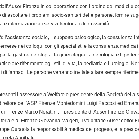
dall’Auser Firenze in collaborazione con l’ordine dei medici e od
 di ascoltare i problemi socio-sanitari delle persone, fornire sugg
re informazioni sui servizi territoriali di prossimità.
ità: l’assistenza sociale, il supporto psicologico, la consulenza in
emerse nei colloqui con gli specialisti e la consulenza medica i
ia, la gastroenterologia, la ginecologia, la nefrologia e l’iperten
colare riferimento agli stili di vita, la pediatria e l’urologia. N
i di farmaci. Le persone verranno invitate a fare sempre riferime
resenti l’assessore a Welfare e presidente della Società della s
l direttore dell’ASP Firenze Montedomini Luigi Paccosi ed Emanuel
 di Firenze Marco Nerattini, il presidente di Auser Firenze Giova
itoriale di Firenze Giovanna Malgeri, il volontario Auser dottor 
eppe Curatola la responsabilità medica del progetto, e la pres
Carmela Annibale.