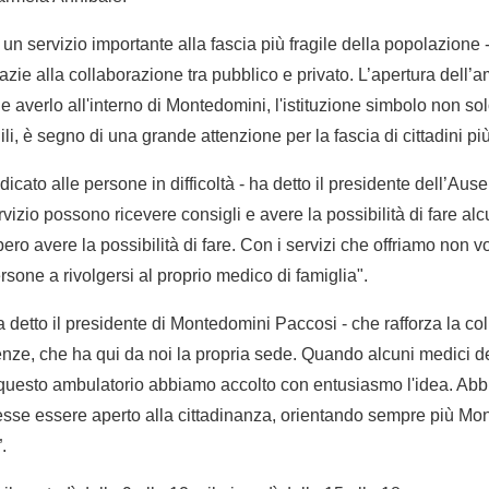
un servizio importante alla fascia più fragile della popolazione 
zie alla collaborazione tra pubblico e privato. L’apertura dell’am
 averlo all'interno di Montedomini, l'istituzione simbolo non sol
i, è segno di una grande attenzione per la fascia di cittadini più i
cato alle persone in difficoltà - ha detto il presidente dell’Aus
izio possono ricevere consigli e avere la possibilità di fare alcu
ero avere la possibilità di fare. Con i servizi che offriamo non vo
sone a rivolgersi al proprio medico di famiglia".
ha detto il presidente di Montedomini Paccosi - che rafforza la co
nze, che ha qui da noi la propria sede. Quando alcuni medici d
 questo ambulatorio abbiamo accolto con entusiasmo l'idea. Abb
potesse essere aperto alla cittadinanza, orientando sempre più M
.