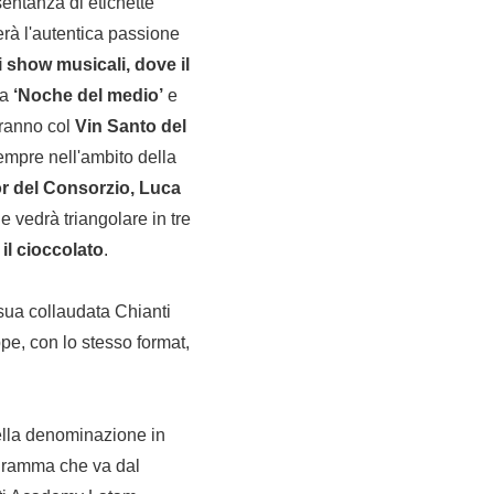
entanza di etichette
erà l'autentica passione
di show musicali, dove il
la
‘Noche del medio’
e
deranno col
Vin Santo del
empre nell'ambito della
r del Consorzio, Luca
e vedrà triangolare in tre
l cioccolato
.
sua collaudata Chianti
pe, con lo stesso format,
ella denominazione in
gramma che va dal