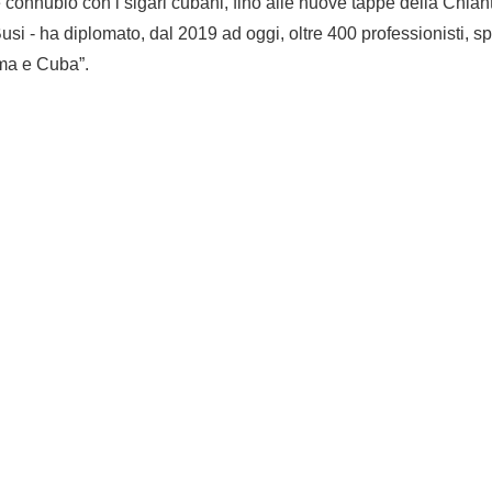
 connubio con i sigari cubani, fino alle nuove tappe della Chia
si - ha diplomato, dal 2019 ad oggi, oltre 400 professionisti, spar
ma e Cuba”.