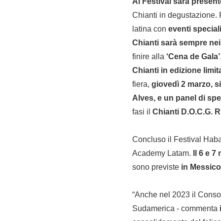
Al Festival sarà presen
Chianti in degustazione.
latina con
eventi speciali
Chianti sarà sempre nei 
finire alla
‘Cena de Gala’
Chianti in edizione limi
fiera,
giovedì 2 marzo, 
Alves, e un panel di spec
fasi il
Chianti D.O.C.G. 
Concluso il Festival Haba
Academy Latam.
Il 6 e 
sono previste
in Messico
“Anche nel 2023 il Conso
Sudamerica - commenta