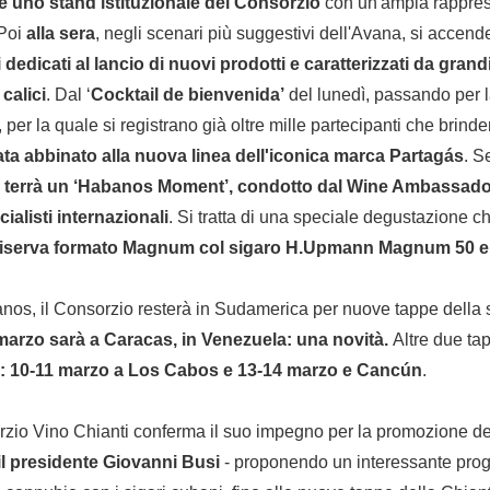
te uno stand istituzionale del Consorzio
con un'ampia rappres
 Poi
alla sera
, negli scenari più suggestivi dell'Avana, si accend
 dedicati al lancio di nuovi prodotti e caratterizzati da gran
calici
. Dal ‘
Cocktail de bienvenida’
del lunedì, passando per 
, per la quale si registrano già oltre mille partecipanti che brin
tata abbinato alla nuova linea dell'iconica marca Partagás
. S
si terrà un ‘Habanos Moment’, condotto dal Wine Ambassado
ialisti internazionali
. Si tratta di una speciale degustazione ch
Riserva formato Magnum col sigaro H.Upmann Magnum 50 e i
nos, il Consorzio resterà in Sudamerica per nuove tappe della 
7 marzo sarà a Caracas, in Venezuela: una novità.
Altre due tap
: 10-11 marzo a Los Cabos e 13-14 marzo e Cancún
.
rzio Vino Chianti conferma il suo impegno per la promozione d
il presidente Giovanni Busi
- proponendo un interessante pro