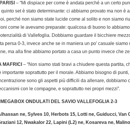
PARISI
– “Mi dispiace per come è andata perché a un certo pu
del quinto set è stato determinante: ci abbiamo provato ma non è 
r noi, perché non siamo state lucide come al solito e non siamo ri
azioni come le avevamo preparate: qualcosa di buono lo abbiamo 
 potenzialità di Vallefoglia. Dobbiamo guardare il bicchiere mezz
a persa 0-3, invece anche se in maniera un po’ casuale siamo ri
ne, ma alla fine abbiamo portato a casa un punto invece che ze
A MAFRICI
– “Non siamo stati bravi a chiudere questa partita, 
a è importante soprattutto per il morale. Abbiamo bisogno di punti,
concentrazione sono gli aspetti più difficili da allenare, dobbiamo 
ccanismi con le compagne, e soprattutto nei propri mezzi”.
- MEGABOX ONDULATI DEL SAVIO VALLEFOGLIA 2-3
assan ne, Sylves 10, Herbots 15, Lotti ne, Guiducci, Van Ge
raziani 12, Nwakalor 22, Lapini (L2) ne, Kosareva ne, Malinov 