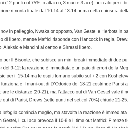
i (12 punti col 75% in attacco, 3 muri e 3 ace): peccato per il bru
teriore rimonta finale dal 10-14 al 13-14 prima della chiusura d
inov in palleggio, Nwakalor opposto, Van Gestel e Herbots in ba
lo di libero, mentre Mafrici risponde con Hancock in regia, Dre
, Aleksic e Mancini al centro e Sirressi libero.
o per Il Bisonte, che subisce un mini break immediato di due pu
r del 9-12: la reazione è immediata e un paio di errori della Me
ic per il 15-14 ma le ospiti tornano subito sul + 2 con Koshelev
 funziona e il mani-out di D’Odorico del 18-21 costringe Parisi a
are le distanze (20-21), ma l’attacco out di Van Gestel vale il n
 out di Parisi, Drews (sette punti nel set col 70%) chiude 21-25.
lefoglia comincia meglio, ma stavolta la reazione è immediata e
n Gestel, il cui ace provoca il 10-8 e il time out Mafrici: Firenze t