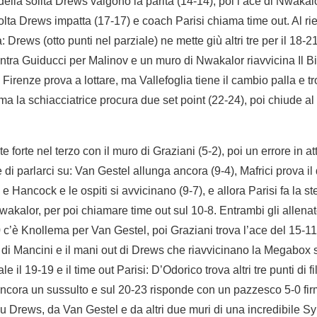
lla solita Drews valgono la parità (14-14), poi l’ace di Nwakalor
ta Drews impatta (17-17) e coach Parisi chiama time out. Al rient
 Drews (otto punti nel parziale) ne mette giù altri tre per il 18-
 entra Guiducci per Malinov e un muro di Nwakalor riavvicina Il B
. Firenze prova a lottare, ma Vallefoglia tiene il cambio palla e t
ma la schiacciatrice procura due set point (22-24), poi chiude a
e forte nel terzo con il muro di Graziani (5-2), poi un errore in at
e di parlarci su: Van Gestel allunga ancora (9-4), Mafrici prova 
e Hancock e le ospiti si avvicinano (9-7), e allora Parisi fa la 
akalor, per poi chiamare time out sul 10-8. Entrambi gli allenat
 c’è Knollema per Van Gestel, poi Graziani trova l’ace del 15-11
di Mancini e il mani out di Drews che riavvicinano la Megabox su
 il 19-19 e il time out Parisi: D’Odorico trova altri tre punti di fil
ancora un sussulto e sul 20-23 risponde con un pazzesco 5-0 fi
u Drews, da Van Gestel e da altri due muri di una incredibile Sy