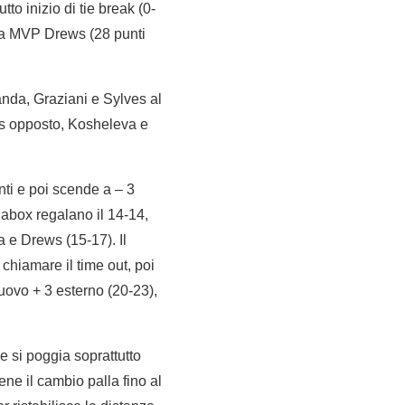
tto inizio di tie break (0-
ella MVP Drews (28 punti
nda, Graziani e Sylves al
ws opposto, Kosheleva e
nti e poi scende a – 3
gabox regalano il 14-14,
a e Drews (15-17). Il
 chiamare il time out, poi
uovo + 3 esterno (20-23),
 si poggia soprattutto
iene il cambio palla fino al