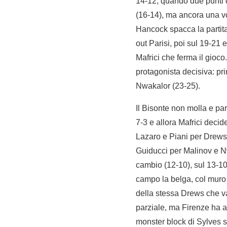
14-12, quando due punti de
(16-14), ma ancora una vol
Hancock spacca la partita:
out Parisi, poi sul 19-21
Mafrici che ferma il gioco
protagonista decisiva: pri
Nwakalor (23-25).
Il Bisonte non molla e part
7-3 e allora Mafrici decid
Lazaro e Piani per Drews 
Guiducci per Malinov e Nw
cambio (12-10), sul 13-10
campo la belga, col muro 
della stessa Drews che vale
parziale, ma Firenze ha 
monster block di Sylves s