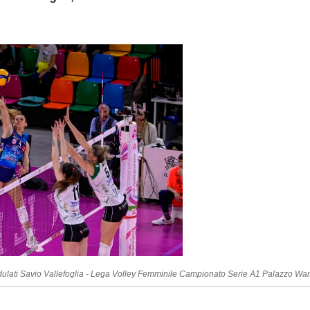
dulati Savio Vallefoglia - Lega Volley Femminile Campionato Serie A1 Palazzo Wan