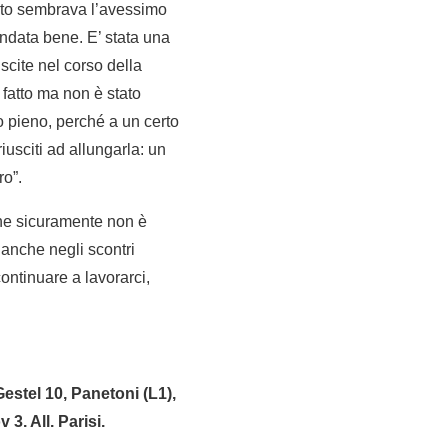
nto sembrava l’avessimo
andata bene. E’ stata una
uscite nel corso della
fatto ma non è stato
o pieno, perché a un certo
usciti ad allungarla: un
ro”.
che sicuramente non è
 anche negli scontri
continuare a lavorarci,
stel 10, Panetoni (L1),
3. All. Parisi.