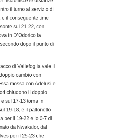
 ristabilisce le distanze
ro il turno al servizio di
21 e il conseguente time
isonte sul 21-22, con
rova in D’Odorico la
l secondo dopo il punto di
tacco di Vallefoglia vale il
il doppio cambio con
stessa mossa con Adelusi e
ori chiudono il doppio
 e sul 17-13 torna in
l 19-18, e il pallonetto
a per il 19-22 e lo 0-7 di
rmato da Nwakalor, dal
lves per il 25-23 che