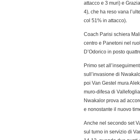
attacco e 3 muri) e Grazian
4), che ha reso vana l’ul
col 51% in attacco).
Coach Parisi schiera Mal
centro e Panetoni nel ruo
D’Odorico in posto quattro
Primo set all’inseguiment
sull’invasione di Nwakalo
poi Van Gestel mura Aleks
muro-difesa di Vallefoglia
Nwakalor prova ad accorci
e nonostante il nuovo time
Anche nel secondo set Val
sul turno in servizio di Va