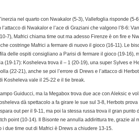
l’inerzia nel quarto con Nwakalor (5-3), Vallefoglia risponde (5-6
l’attacco di Nwakalor e l’ace di Graziani che valgono l’8-6: Van 
0-7), Mafrici chiama time out ma adesso Firenze è on fire e Nwa
 che costringe Mafrici a fermare di nuovo il gioco (16-11). Le bi
 fila delle ospiti consigliano a Parisi di fermare il gioco (19-16),
ia (19-17): Kosheleva trova il – 1 (20-19), una super Sylves e H
la (22-21), anche se poi l’errore di Drews e l’attacco di Herbots
di Kosheleva vale il 25-22 e il tie break.
campo Guiducci, ma la Megabox trova due ace con Aleksic e vola
osheleva dà spettacolo a fa girare le sue sul 3-8, Herbots prova
para out per il 9-11, ma poi la stessa russa trova il gran punto de
h point (10-14). Il Bisonte ne annulla addirittura tre, grazie al 
 i due time out di Mafrici è Drews a chiudere 13-15.