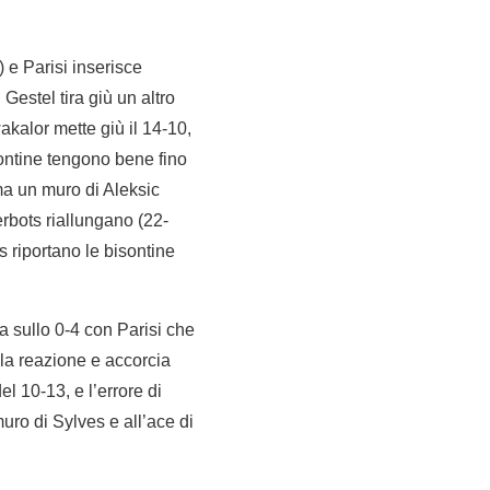
) e Parisi inserisce
Gestel tira giù un altro
kalor mette giù il 14-10,
sontine tengono bene fino
 ma un muro di Aleksic
erbots riallungano (22-
 riportano le bisontine
 sullo 0-4 con Parisi che
 la reazione e accorcia
l 10-13, e l’errore di
muro di Sylves e all’ace di