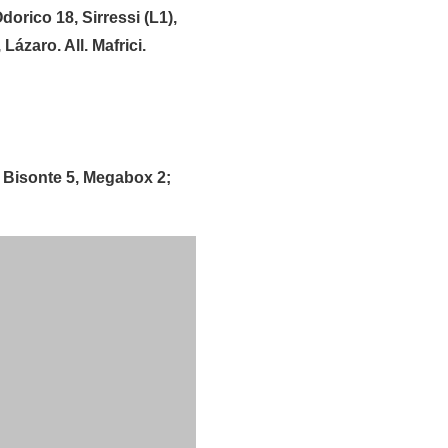
ico 18, Sirressi (L1),
Lázaro. All. Mafrici.
Il Bisonte 5, Megabox 2;