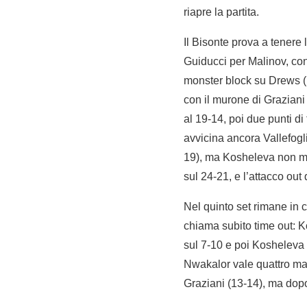
riapre la partita.
Il Bisonte prova a tenere 
Guiducci per Malinov, con 
monster block su Drews (1
con il murone di Graziani
al 19-14, poi due punti di
avvicina ancora Vallefogl
19), ma Kosheleva non mol
sul 24-21, e l’attacco out 
Nel quinto set rimane in 
chiama subito time out: K
sul 7-10 e poi Kosheleva s
Nwakalor vale quattro matc
Graziani (13-14), ma dopo