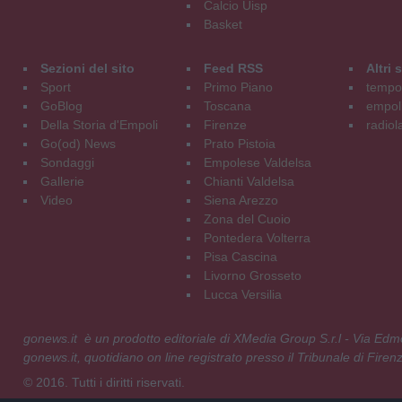
Calcio Uisp
Basket
Sezioni del sito
Feed RSS
Altri
Sport
Primo Piano
tempol
GoBlog
Toscana
empoli
Della Storia d'Empoli
Firenze
radiol
Go(od) News
Prato Pistoia
Sondaggi
Empolese Valdelsa
Gallerie
Chianti Valdelsa
Video
Siena Arezzo
Zona del Cuoio
Pontedera Volterra
Pisa Cascina
Livorno Grosseto
Lucca Versilia
gonews.it è un prodotto editoriale di XMedia Group S.r.l - Via E
gonews.it, quotidiano on line registrato presso il Tribunale di Fire
© 2016. Tutti i diritti riservati.