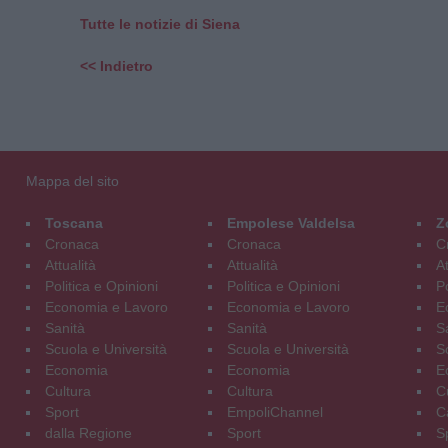
Tutte le notizie di Siena
<< Indietro
Mappa del sito
Toscana
Empolese Valdelsa
Z
Cronaca
Cronaca
C
Attualità
Attualità
At
Politica e Opinioni
Politica e Opinioni
Po
Economia e Lavoro
Economia e Lavoro
E
Sanità
Sanità
S
Scuola e Università
Scuola e Università
S
Economia
Economia
E
Cultura
Cultura
C
Sport
EmpoliChannel
C
dalla Regione
Sport
S