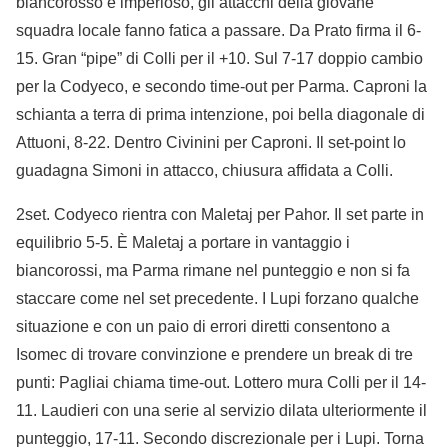
biancorosso è imperioso, gli attacchi della giovane
squadra locale fanno fatica a passare. Da Prato firma il 6-
15. Gran “pipe” di Colli per il +10. Sul 7-17 doppio cambio
per la Codyeco, e secondo time-out per Parma. Caproni la
schianta a terra di prima intenzione, poi bella diagonale di
Attuoni, 8-22. Dentro Civinini per Caproni. Il set-point lo
guadagna Simoni in attacco, chiusura affidata a Colli.
2set. Codyeco rientra con Maletaj per Pahor. Il set parte in
equilibrio 5-5. È Maletaj a portare in vantaggio i
biancorossi, ma Parma rimane nel punteggio e non si fa
staccare come nel set precedente. I Lupi forzano qualche
situazione e con un paio di errori diretti consentono a
Isomec di trovare convinzione e prendere un break di tre
punti: Pagliai chiama time-out. Lottero mura Colli per il 14-
11. Laudieri con una serie al servizio dilata ulteriormente il
punteggio, 17-11. Secondo discrezionale per i Lupi. Torna