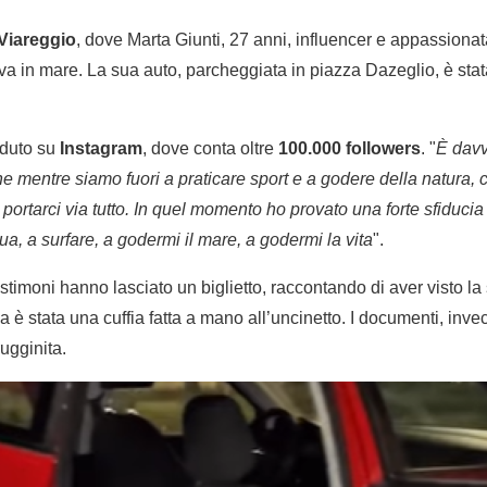
Viareggio
, dove Marta Giunti, 27 anni, influencer e appassionata 
ava in mare. La sua auto, parcheggiata in piazza Dazeglio, è stat
aduto su
Instagram
, dove conta oltre
100.000
followers
. "
È davv
e mentre siamo fuori a praticare sport e a godere della natura,
portarci via tutto. In quel momento ho provato una forte sfiducia
a, a surfare, a godermi il mare, a godermi la vita
".
stimoni hanno lasciato un biglietto, raccontando di aver visto la
 è stata una cuffia fatta a mano all’uncinetto. I documenti, invece
rugginita.