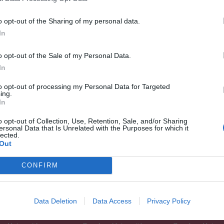
o opt-out of the Sharing of my personal data.
In
o opt-out of the Sale of my Personal Data.
In
to opt-out of processing my Personal Data for Targeted
ing.
In
o opt-out of Collection, Use, Retention, Sale, and/or Sharing
ersonal Data that Is Unrelated with the Purposes for which it
lected.
Out
ese Valdelsa
Zona del Cuoio
Firenze e Prov
CONFIRM
ca
Cronaca
Cronaca
tà
Attualità
Attualità
a e Opinioni
Politica e Opinioni
Politica e Opinio
Data Deletion
Data Access
Privacy Policy
ia e Lavoro
Economia e Lavoro
Economia e Lav
Sanità
Sanità