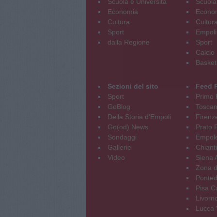
Scuola e Università
Scuola
Economia
Econo
Cultura
Cultur
Sport
Empoli
dalla Regione
Sport
Calcio
Basket
Sezioni del sito
Feed 
Sport
Primo 
GoBlog
Tosca
Della Storia d'Empoli
Firenz
Go(od) News
Prato P
Sondaggi
Empole
Gallerie
Chianti
Video
Siena 
Zona d
Ponted
Pisa C
Livorn
Lucca V