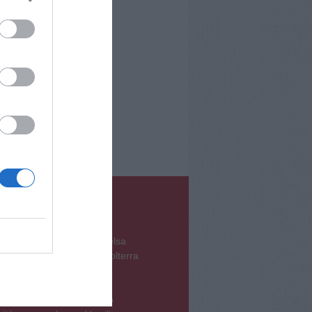
incia
Altre zone
Chianti Valdelsa
Pontedera Volterra
ni
Pisa Cascina
oro
Prato Pistoia
Siena Arezzo