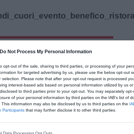
di_cuori_evento_benefico_ristora
0 × 600
in
'Grandi Chef, Grandi Cuori': tutto esaurito al
←
Successiv
Do Not Process My Personal Information
ro per 'La mensa che viaggia'
Precedent
→
to opt-out of the sale, sharing to third parties, or processing of your per
formation for targeted advertising by us, please use the below opt-out s
r selection. Please note that after your opt-out request is processed y
eing interest-based ads based on personal information utilized by us or
disclosed to third parties prior to your opt-out. You may separately opt-
losure of your personal information by third parties on the IAB’s list of
. This information may also be disclosed by us to third parties on the
IA
Participants
that may further disclose it to other third parties.
l Data Processing Opt Outs