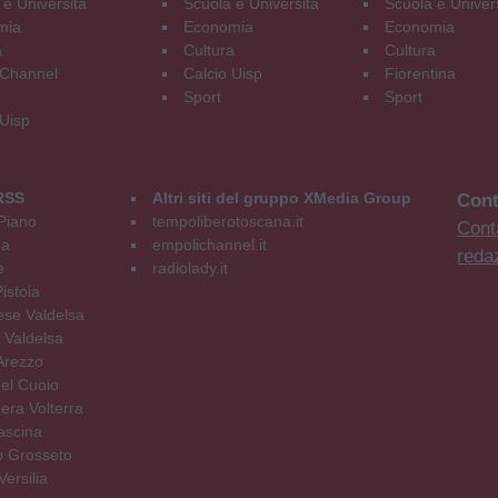
 e Università
Scuola e Università
Scuola e Univer
mia
Economia
Economia
a
Cultura
Cultura
Channel
Calcio Uisp
Fiorentina
Sport
Sport
 Uisp
RSS
Altri siti del gruppo XMedia Group
Cont
Piano
tempoliberotoscana.it
Conta
na
empolichannel.it
reda
e
radiolady.it
istoia
se Valdelsa
 Valdelsa
Arezzo
el Cuoio
era Volterra
ascina
o Grosseto
ersilia