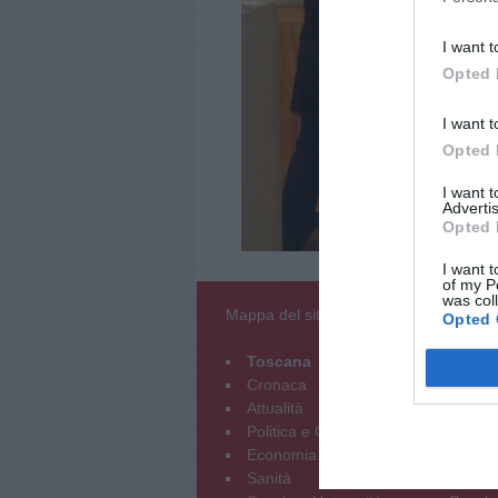
I want t
Opted 
I want t
Opted 
I want 
Advertis
Opted 
I want t
of my P
was col
Mappa del sito
Opted 
Toscana
Empol
Cronaca
Crona
Attualità
Attuali
Politica e Opinioni
Politic
Economia e Lavoro
Econom
Sanità
Sanità