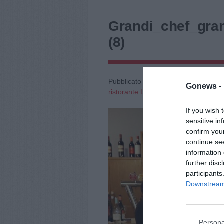
Grandi_chef_gran
(8)
Pubblicato il
14 Maggio 2025
alle
80
Gonews -
ristorante Le Torri, raccolti 6000 eu
If you wish 
sensitive in
confirm you
continue se
information 
further disc
participants
Downstream 
Persona