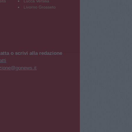
sità
Lucca Versilia
Livorno Grosseto
atta o scrivi alla redazione
tti
zione@gonews.it