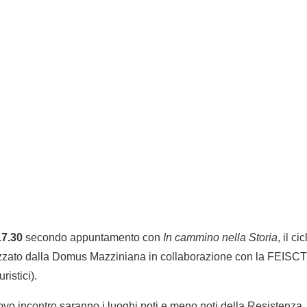
17.30
secondo appuntamento con
In cammino nella Storia
, il ci
nizzato dalla Domus Mazziniana in collaborazione con la FEIS
ristici).
ovo incontro saranno i luoghi noti e meno noti della Resistenza