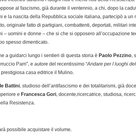
 oppose al fascismo, già durante il ventennio, a chi, dopo la cadu
i e la nascita della Repubblica sociale italiana, partecipò a u
o, originale fatto di partigiani, combattenti, deportati, militari i
dini – uomini e donne – che si che si opposero all’occupazione te
oppo spesso dimenticato.
e a guidarci lungo i sentieri di questa storia è
Paolo Pezzino
, 
erruccio Parri”, e autore del recentissimo “
Andare per I luoghi de
prestigiosa casa editrice il Mulino.
e Battini
, studioso dell’antifascismo e dei totalitarismi, già doc
uperiore e
Francesca Gori
, docente,ricercatrice, studiosa, ricer
della Resistenza.
arà possibile acquistare il volume.