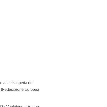
clo alla riscoperta dei
CT (Federazione Europea
. Da Ventotene a Milano,