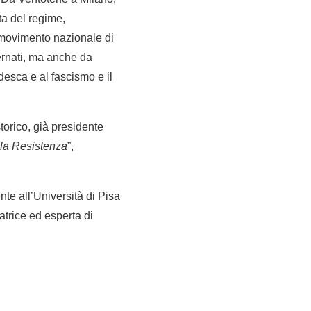
ta del regime,
n movimento nazionale di
nternati, ma anche da
desca e al fascismo e il
storico, già presidente
lla Resistenza
”,
ente all’Università di Pisa
catrice ed esperta di