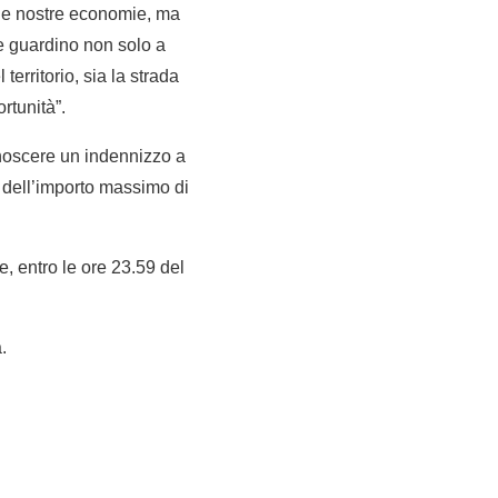
 le nostre economie, ma
e guardino non solo a
erritorio, sia la strada
rtunità”.
onoscere un indennizzo a
o dell’importo massimo di
, entro le ore 23.59 del
.