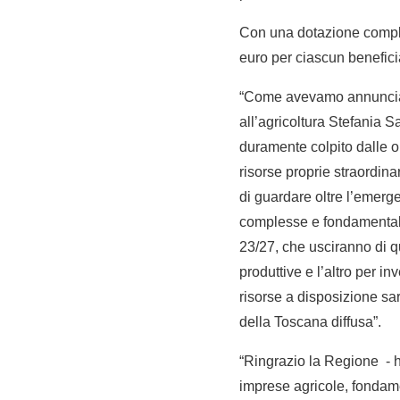
Con una dotazione comples
euro per ciascun benefici
“Come avevamo annunciato
all’agricoltura Stefania S
duramente colpito dalle 
risorse proprie straordinar
di guardare oltre l’emerg
complesse e fondamentali
23/27, che usciranno di q
produttive e l’altro per in
risorse a disposizione sar
della Toscana diffusa”.
“Ringrazio la Regione - h
imprese agricole, fondame