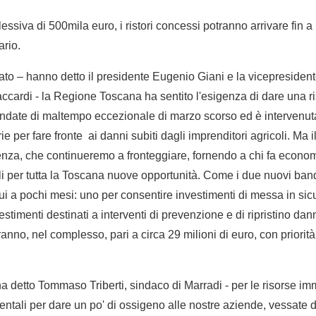
siva di 500mila euro, i ristori concessi potranno arrivare fin 
ario.
 – hanno detto il presidente Eugenio Giani e la vicepresiden
accardi - la Regione Toscana ha sentito l'esigenza di dare una ri
ondate di maltempo eccezionale di marzo scorso ed è intervenu
ie per fare fronte ai danni subiti dagli imprenditori agricoli. Ma i
enza, che continueremo a fronteggiare, fornendo a chi fa econo
 per tutta la Toscana nuove opportunità. Come i due nuovi band
ui a pochi mesi: uno per consentire investimenti di messa in sic
vestimenti destinati a interventi di prevenzione e di ripristino dann
anno, nel complesso, pari a circa 29 milioni di euro, con priorità
a detto Tommaso Triberti, sindaco di Marradi - per le risorse im
ntali per dare un po' di ossigeno alle nostre aziende, vessate da