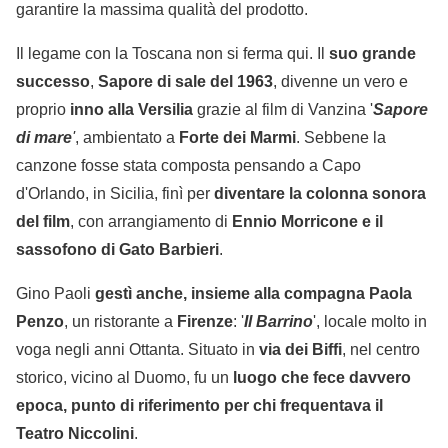
garantire la massima qualità del prodotto.
Il legame con la Toscana non si ferma qui. Il
suo grande
successo
,
Sapore di sale del 1963
, divenne un vero e
proprio
inno alla Versilia
grazie al film di Vanzina '
Sapore
di mare
'
, ambientato a
Forte dei Marmi
. Sebbene la
canzone fosse stata composta pensando a Capo
d'Orlando, in Sicilia, finì per
diventare la colonna sonora
del film
, con arrangiamento di
Ennio Morricone e il
sassofono di Gato Barbieri
.
Gino Paoli
gestì anche, insieme alla compagna Paola
Penzo
, un ristorante a
Firenze
: '
Il Barrino
', locale molto in
voga negli anni Ottanta. Situato in
via dei Biffi
, nel centro
storico, vicino al Duomo, fu un
luogo che fece davvero
epoca, punto di riferimento per chi frequentava il
Teatro Niccolini
.