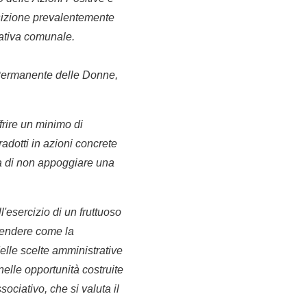
osizione prevalentemente
zativa comunale.
m Permanente delle Donne,
frire un minimo di
adotti in azioni concrete
a di non appoggiare una
ll'esercizio di un fruttuoso
rendere come la
delle scelte amministrative
 nelle opportunità costruite
ociativo, che si valuta il