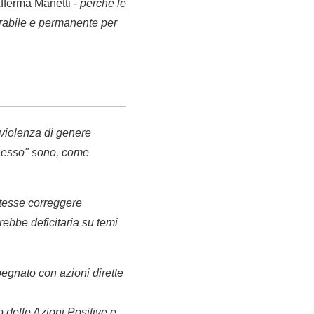
fferma Manetti -
perché le
urabile e permanente per
 violenza di genere
onsesso" sono, come
otesse correggere
rebbe deficitaria su temi
pegnato con azioni dirette
 delle Azioni Positive e