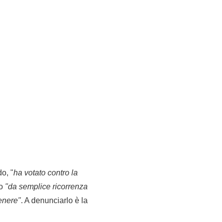
o, "
ha votato contro la
zo
"da semplice ricorrenza
genere"
. A denunciarlo è la