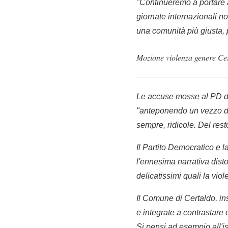
"Continueremo a portare a
giornate internazionali n
una comunità più giusta, 
Mozione violenza genere Cer
Le accuse mosse al PD dal
"anteponendo un vezzo di 
sempre, ridicole. Del rest
Il Partito Democratico e
l'ennesima narrativa dist
delicatissimi quali la vio
Il Comune di Certaldo, ins
e integrate a contrastare 
Si pensi ad esempio all'i