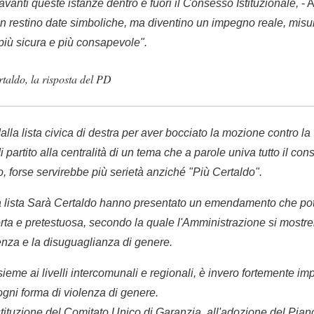
vanti queste istanze dentro e fuori il Consesso Istituzionale,
- A
on restino date simboliche, ma diventino un impegno reale, mis
più sicura e più consapevole".
taldo, la risposta del PD
la lista civica di destra per aver bocciato la mozione contro la
partito alla centralità di un tema che a parole univa tutto il c
o, forse servirebbe più serietà anziché "Più Certaldo".
 la lista Sarà Certaldo hanno presentato un emendamento che p
orta e pretestuosa, secondo la quale l'Amministrazione si mostre
lenza e la disuguaglianza di genere.
ieme ai livelli intercomunali e regionali, è invero fortemente im
ogni forma di violenza di genere.
stituzione del Comitato Unico di Garanzia, all'adozione del Piano