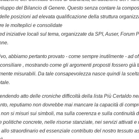
 sviluppo del Bilancio di Genere. Questo senza contare la comp
delle posizioni ad elevata qualificazione della struttura organiz
e le molteplici e consolidate
 ed iniziative locali sul tema, organizzate da SPI, Auser, Foru
nne.
ativo, abbiamo pertanto provato - come sempre inutilmente - ad of
onsiliare , mostrando come gli argomenti proposti fossero già tr
nte misurabili. Da tale consapevolezza nasce quindi la scelt
tale.
prendendo atto delle croniche difficoltà della lista Più Certaldo ne
ento, reputiamo non dovrebbe mai mancare la capacità di comp
oni non si misuri sui simboli, ma sulla coerenza e sulla continuità 
politiche concrete, nelle risorse stanziate, nei servizi attivati e
allo straordinario ed essenziale contributo del nostro tessuto ass