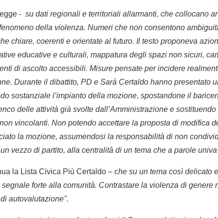
 legge -
su dati regionali e territoriali allarmanti, che collocan
al fenomeno della violenza. Numeri che non consentono ambiguità
che chiare, coerenti e orientate al futuro. Il testo proponeva azio
niziative educative e culturali, mappatura degli spazi non sicuri, 
enti di ascolto accessibili. Misure pensate per incidere realmen
onne. Durante il dibattito, PD e Sarà Certaldo hanno presentato
do sostanziale l’impianto della mozione, spostandone il baricen
co delle attività già svolte dall’Amministrazione e sostituendo
non vincolanti. Non potendo accettare la proposta di modifica 
iato la mozione, assumendosi la responsabilità di non condivid
vezzo di partito, alla centralità di un tema che a parole univa 
ua la Lista Civica Più Certaldo – c
he su un tema così delicato e
segnale forte alla comunità. Contrastare la violenza di genere r
 di autovalutazione".