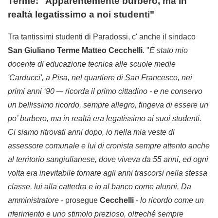
Terme: "Apparentemente burbero, ma in
realtà legatissimo a noi studenti"
Tra tantissimi studenti di Paradossi, c' anche il sindaco
San Giuliano Terme Matteo Cecchelli
. "
È stato mio
docente di educazione tecnica alle scuole medie
'Carducci', a Pisa, nel quartiere di San Francesco, nei
primi anni ‘90 –- ricorda il primo cittadino - e ne conservo
un bellissimo ricordo, sempre allegro, fingeva di essere un
po’ burbero, ma in realtà era legatissimo ai suoi studenti.
Ci siamo ritrovati anni dopo, io nella mia veste di
assessore comunale e lui di cronista sempre attento anche
al territorio sangiulianese, dove viveva da 55 anni, ed ogni
volta era inevitabile tornare agli anni trascorsi nella stessa
classe, lui alla cattedra e io al banco come alunni. Da
amministratore
- prosegue
Cecchelli
-
lo ricordo come un
riferimento e uno stimolo prezioso, oltreché sempre