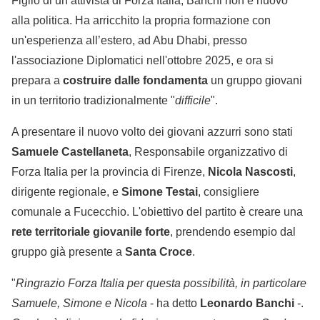
Figlio di un attivista di Forza Italia, Banchi non è nuovo
alla politica. Ha arricchito la propria formazione con
un'esperienza all’estero, ad Abu Dhabi, presso
l'associazione Diplomatici nell'ottobre 2025, e ora si
prepara a
costruire dalle fondamenta
un gruppo giovani
in un territorio tradizionalmente "
difficile
".
A presentare il nuovo volto dei giovani azzurri sono stati
Samuele Castellaneta
, Responsabile organizzativo di
Forza Italia per la provincia di Firenze,
Nicola Nascosti
,
dirigente regionale, e
Simone Testai
, consigliere
comunale a Fucecchio. L'obiettivo del partito è creare una
rete territoriale giovanile forte
, prendendo esempio dal
gruppo già presente a
Santa Croce
.
"
Ringrazio Forza Italia per questa possibilità, in particolare
Samuele, Simone e Nicola
- ha detto
Leonardo Banchi
-.