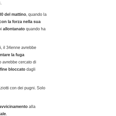
.
.30 del mattino
, quando la
con la forza nella sua
oi
allontanato
quando ha
nti, il 34enne avrebbe
entare la fuga
mo avrebbe cercato di
nfine bloccato
dagli
iziotti con dei pugni. Solo
i avvicinamento
alla
iale
.