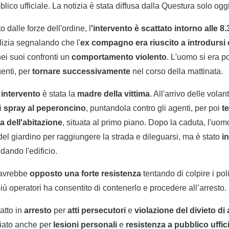
blico ufficiale. La notizia è stata diffusa dalla Questura solo oggi
 dalle forze dell'ordine, l
'intervento è scattato intorno alle 8
lizia segnalando che l'
ex compagno era riuscito a introdursi 
ei suoi confronti un
comportamento violento
. L'uomo si era p
genti, per
tornare successivamente
nel corso della mattinata.
intervento
è stata la
madre della vittima
. All'arrivo delle vola
i
spray al peperoncino
, puntandola contro gli agenti, per poi
t
a dell'abitazione
, situata al primo piano. Dopo la caduta, l'uo
del giardino per raggiungere la strada e dileguarsi, ma è stato
i
dando l'edificio.
o avrebbe
opposto una forte resistenza
tentando di colpire i pol
più operatori ha consentito di contenerlo e procedere all’arresto.
ratto in
arresto
per
atti persecutori
e
violazione del divieto d
iato anche per
lesioni personali
e
resistenza a pubblico uffic