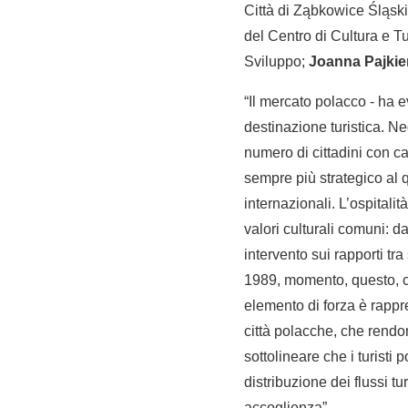
Città di Ząbkowice Śląsk
del Centro di Cultura e T
Sviluppo;
Joanna Pajkie
“Il mercato polacco - ha 
destinazione turistica. Ne
numero di cittadini con c
sempre più strategico al q
internazionali. L’ospital
valori culturali comuni: 
intervento sui rapporti tr
1989, momento, questo, che
elemento di forza è rappr
città polacche, che rendo
sottolineare che i turisti
distribuzione dei flussi t
accoglienza”.