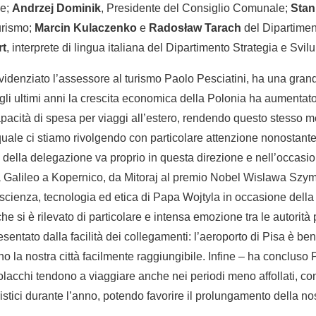
ie;
Andrzej Dominik
, Presidente del Consiglio Comunale;
Stan
urismo;
Marcin Kulaczenko
e
Radosław Tarach
del Dipartimen
rt
, interprete di lingua italiana del Dipartimento Strategia e Svil
evidenziato l’assessore al turismo Paolo Pesciatini, ha una grand
gli ultimi anni la crescita economica della Polonia ha aumentato
apacità di spesa per viaggi all’estero, rendendo questo stesso
uale ci stiamo rivolgendo con particolare attenzione nonostante l
ità della delegazione va proprio in questa direzione e nell’occas
da Galileo a Kopernico, da Mitoraj al premio Nobel Wislawa Szym
a scienza, tecnologia ed etica di Papa Wojtyla in occasione della 
 si è rilevato di particolare e intensa emozione tra le autorità 
esentato dalla facilità dei collegamenti: l’aeroporto di Pisa è b
no la nostra città facilmente raggiungibile. Infine – ha concluso
 polacchi tendono a viaggiare anche nei periodi meno affollati, c
uristici durante l’anno, potendo favorire il prolungamento della no