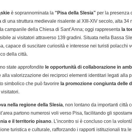
skie
è soprannominata la
“Pisa della Slesia”
per la presenza d
tta di una struttura medievale risalente al XIII-XIV secolo, alta 34 
a da campanile della Chiesa di Sant’Anna; oggi rappresenta
la t
bile ai visitatori attraverso 139 gradini. Situata nella Bassa Sle
, capace di suscitare curiosità e interesse nei turisti polacchi 
ico della città.
ono state approfondite
le opportunità di collaborazione in ambi
 alla valorizzazione dei reciproci elementi identitari legati alla 
o simbolico che può favorire
la promozione congiunta delle d
visitatori.
va nella regione della Slesia
, non lontano da importanti città
’area partono numerosi voli verso Pisa, facilitando gli spostam
onia e il territorio pisano
. L’incontro si è concluso con la volont
ione turistica e culturale, rafforzando i rapporti istituzionali tra l