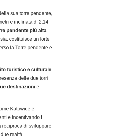
ella sua torre pendente,
metri e inclinata di 2,14
orre pendente più alta
sia, costituisce un forte
verso la Torre pendente e
to turistico e culturale
,
presenza delle due torri
ue destinazioni
e
 come Katowice e
enti e incentivando
i
à reciproca di sviluppare
e due realtà