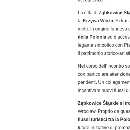
La città di
Ząbkowice Ślą
la
Krzywa Wieża
. Si tra
metri. In origine fungev
della Polonia
ed è accessi
legame simbolico con Pisa
il patrimonio storico-artist
Nel corso dell’incontro s
con particolare attenzione
pendenti. Un collegament
incentivare nuovi flussi di 
Ząbkowice Śląskie si tro
Wrocław. Proprio da quest
flussi turistici tra la Pol
future iniziative di promoz