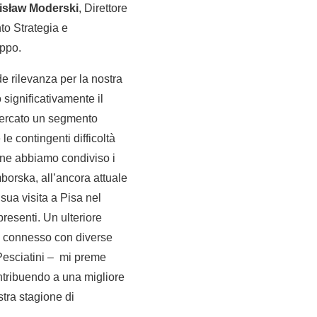
isław Moderski
, Direttore
to Strategia e
uppo.
e rilevanza per la nostra
 significativamente il
 mercato un segmento
e contingenti difficoltà
ione abbiamo condiviso i
borska, all’ancora attuale
sua visita a Pisa nel
presenti. Un ulteriore
en connesso con diverse
 Pesciatini – mi preme
ontribuendo a una migliore
stra stagione di