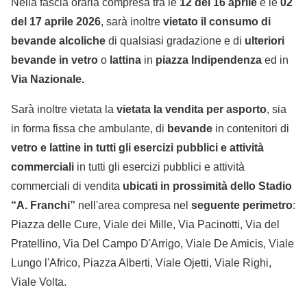
Nella fascia oraria compresa tra le
12 del 16 aprile
e le
02
del 17 aprile 2026
, sarà inoltre
vietato il consumo di
bevande alcoliche
di qualsiasi gradazione e di
ulteriori
bevande in vetro
o
lattina
in
piazza Indipendenza
ed in
Via Nazionale.
Sarà inoltre vietata la
vietata la vendita per asporto
, sia
in forma fissa che ambulante, di
bevande
in contenitori di
vetro e lattine
in tutti gli esercizi pubblici e
attività
commerciali
in tutti gli esercizi pubblici e attività
commerciali di vendita
ubicati in prossimità dello Stadio
“A. Franchi”
nell'area compresa nel
seguente perimetro
:
Piazza delle Cure, Viale dei Mille, Via Pacinotti, Via del
Pratellino, Via Del Campo D'Arrigo, Viale De Amicis, Viale
Lungo l'Africo, Piazza Alberti, Viale Ojetti, Viale Righi,
Viale Volta.