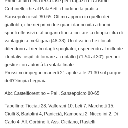
Primo acuto della terza fase per i ragazzi di Cosimo
Corbinelli, che al PalaBetti chiudono la pratica
Sansepolcro sull’80-65. Ottimo approccio quello dei
gialloblu, che nei primi due quarti danno vita a buoni
spunti offensivi e allungano fino a toccare la doppia cifra di
vantaggio a metà gara (48-33). Un divario che i locali
difendono al rientro dagli spogliatoi, rispedendo al mittente
i tentativi ospiti di tornare a contatto (71-54 al 30′), per poi
gestire con autorità la volata finale.
Prossimo impegno martedì 21 aprile alle 21:30 sul parquet
dell’Olimpia Legnaia.
Abc Castelfiorentino – Pall. Sansepolcro 80-65
Tabellino: Ticciati 28, Vallerani 10, Leti 7, Marchetti 15,
Ciulli 8, Bartolini 4, Paniccià, Kamberaj 2, Niccolini 2, Di
Carlo 4. All. Corbinelli. Ass. Cicilano, Rastelli.