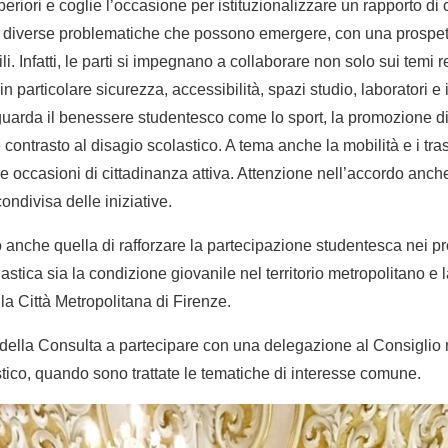
periori e coglie l’occasione per istituzionalizzare un rapporto di
le diverse problematiche che possono emergere, con una prospet
li. Infatti, le parti si impegnano a collaborare non solo sui temi rel
 in particolare sicurezza, accessibilità, spazi studio, laboratori e
iguarda il benessere studentesco come lo sport, la promozione di
 contrasto al disagio scolastico. A tema anche la mobilità e i tras
i e occasioni di cittadinanza attiva. Attenzione nell’accordo an
ondivisa delle iniziative.
do anche quella di rafforzare la partecipazione studentesca nei p
lastica sia la condizione giovanile nel territorio metropolitano e 
lla Città Metropolitana di Firenze.
 della Consulta a partecipare con una delegazione al Consiglio
tico, quando sono trattate le tematiche di interesse comune.