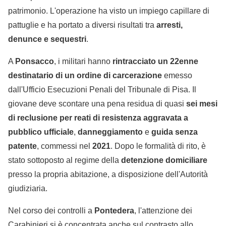
patrimonio. L'operazione ha visto un impiego capillare di
pattuglie e ha portato a diversi risultati tra
arresti,
denunce e sequestri
.
A
Ponsacco
, i militari hanno
rintracciato un 22enne
destinatario di un ordine di carcerazione
emesso
dall'Ufficio Esecuzioni Penali del Tribunale di Pisa. Il
giovane deve scontare una pena residua di quasi
sei mesi
di reclusione per reati di resistenza aggravata a
pubblico ufficiale
,
danneggiamento
e
guida senza
patente
, commessi nel
2021
. Dopo le formalità di rito, è
stato sottoposto al regime della
detenzione domiciliare
presso la propria abitazione, a disposizione dell'Autorità
giudiziaria.
Nel corso dei controlli a
Pontedera
, l'attenzione dei
Carabinieri si è concentrata anche sul contrasto allo