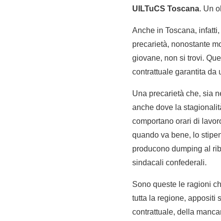
UILTuCS Toscana
. Un o
Anche in Toscana, infatti
precarietà, nonostante mo
giovane, non si trovi. Qu
contrattuale garantita da 
Una precarietà che, sia ne
anche dove la stagionalità
comportano orari di lavoro
quando va bene, lo stipend
producono dumping al riba
sindacali confederali.
Sono queste le ragioni c
tutta la regione, appositi
contrattuale, della manca