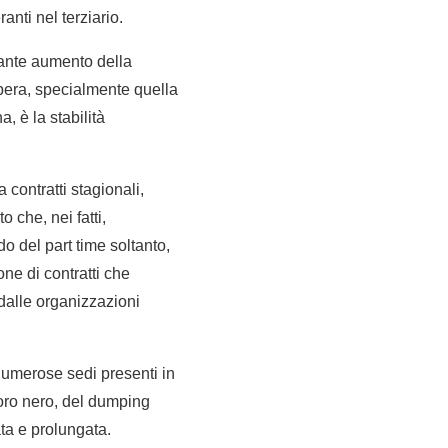
anti nel terziario.
pante aumento della
pera, specialmente quella
 è la stabilità
 contratti stagionali,
 che, nei fatti,
o del part time soltanto,
one di contratti che
 dalle organizzazioni
umerose sedi presenti in
voro nero, del dumping
ta e prolungata.