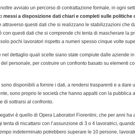
ltre avviato un percorso di contrattazione formale, in ogni set
no
messi a disposizione dati chiari e completi sulle politiche
è attraverso questi dati che si realizzano le stabilizzazioni che 
i; è con questi dati che si comprende chi tenta di mascherare la p
 solo pochi lavoratori rispetto a numeri spesso cinque volte super
nel dettaglio quali scelte siano state compiute dalle aziende in m
 del personale, per costruire un confronto basato su elementi con
 sono disponibili a fornire i dati, a rendersi trasparenti e a dare 
te, sono proprio le società che hanno appalti con la pubblica 
di sottrarsi al confronto.
gativi è quello di Opera Laboratori Fiorentini, che per anni ha a
tenta di riscattarsi con l’assunzione di 3 o 4 lavoratrici, quando,
 tempo indeterminato potrebbero superare le 10 persone, lavoratr