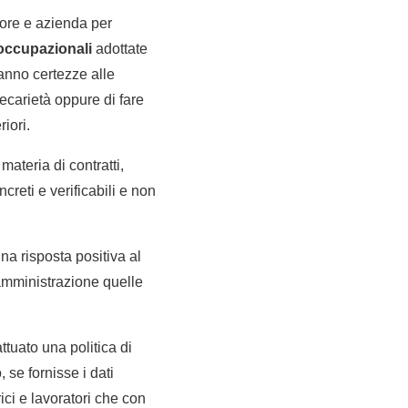
tore e azienda per
 occupazionali
adottate
danno certezze alle
recarietà oppure di fare
iori.
ateria di contratti,
creti e verificabili e non
una risposta positiva al
amministrazione quelle
ttuato una politica di
 se fornisse i dati
ici e lavoratori che con