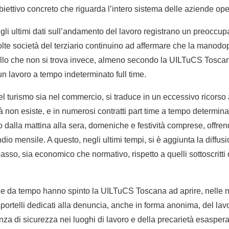
biettivo concreto che riguarda l’intero sistema delle aziende oper
, gli ultimi dati sull’andamento del lavoro registrano un preoccu
lte società del terziario continuino ad affermare che la manodo
ello che non si trova invece, almeno secondo la UILTuCS Toscana,
un lavoro a tempo indeterminato full time.
l turismo sia nel commercio, si traduce in un eccessivo ricorso a
 non esiste, e in numerosi contratti part time a tempo determinato
 dalla mattina alla sera, domeniche e festività comprese, offrend
io mensile. A questo, negli ultimi tempi, si è aggiunta la diffusi
sso, sia economico che normativo, rispetto a quelli sottoscritti
he da tempo hanno spinto la UILTuCS Toscana ad aprire, nelle n
 sportelli dedicati alla denuncia, anche in forma anonima, del la
nza di sicurezza nei luoghi di lavoro e della precarietà esaspera