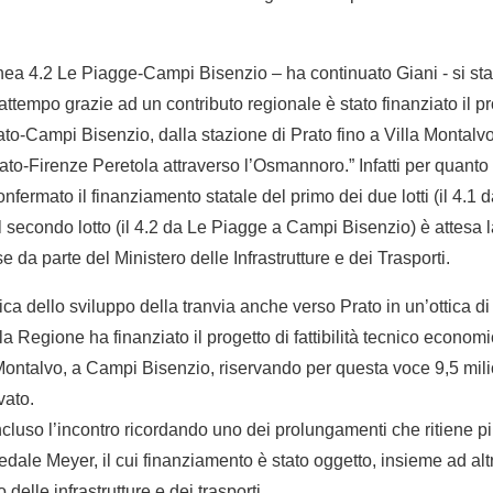
inea 4.2 Le Piagge-Campi Bisenzio – ha continuato Giani - si sta
ttempo grazie ad un contributo regionale è stato finanziato il prog
to-Campi Bisenzio, dalla stazione di Prato fino a Villa Montalvo, p
rato-Firenze Peretola attraverso l’Osmannoro.” Infatti per quanto
fermato il finanziamento statale del primo dei due lotti (il 4.1
il secondo lotto (il 4.2 da Le Piagge a Campi Bisenzio) è attesa 
e da parte del Ministero delle Infrastrutture e dei Trasporti.
ica dello sviluppo della tranvia anche verso Prato in un’ottica d
la Regione ha finanziato il progetto di fattibilità tecnico economi
 Montalvo, a Campi Bisenzio, riservando per questa voce 9,5 milio
vato.
ncluso l’incontro ricordando uno dei prolungamenti che ritiene pi
dale Meyer, il cui finanziamento è stato oggetto, insieme ad altri
delle infrastrutture e dei trasporti