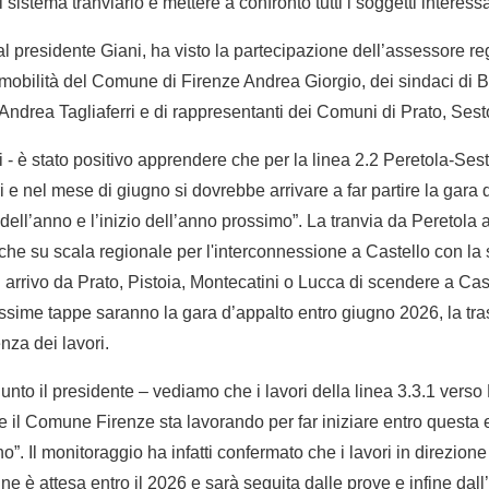
sistema tranviario e mettere a confronto tutti i soggetti interessa
l presidente Giani, ha visto la partecipazione dell’assessore reg
 mobilità del Comune di Firenze Andrea Giorgio, dei sindaci di
Andrea Tagliaferri e di rappresentanti dei Comuni di Prato, Sest
i - è stato positivo apprendere che per la linea 2.2 Peretola-Sest
eri e nel mese di giugno si dovrebbe arrivare a far partire la gara 
ne dell’anno e l’inizio dell’anno prossimo”. La tranvia da Peretola
che su scala regionale per l'interconnessione a Castello con la s
 arrivo da Prato, Pistoia, Montecatini o Lucca di scendere a Cast
ossime tappe saranno la gara d’appalto entro giugno 2026, la tr
nza dei lavori.
ggiunto il presidente – vediamo che i lavori della linea 3.3.1 vers
il Comune Firenze sta lavorando per far iniziare entro questa e
o”. Il monitoraggio ha infatti confermato che i lavori in direzio
fine è attesa entro il 2026 e sarà seguita dalle prove e infine dall’