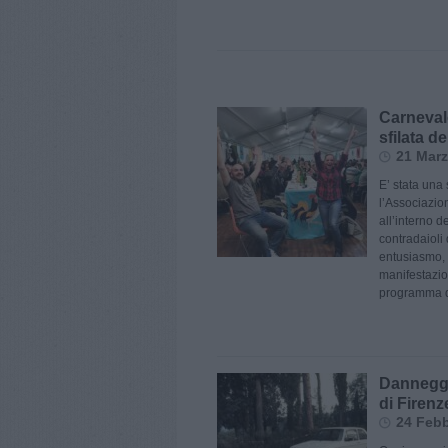
Carneval
sfilata d
21 Marz
E’ stata una 
l’Associazio
all’interno 
contradaioli 
entusiasmo, 
manifestazi
programma 
Danneggia
di Firenz
24 Febb