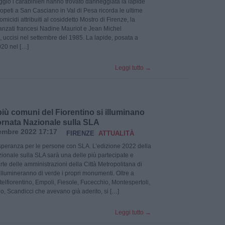
gio i carabinieri hanno trovato danneggiata la lapide
copeti a San Casciano in Val di Pesa ricorda le ultime
 omicidi attribuiti al cosiddetto Mostro di Firenze, la
danzati francesi Nadine Mauriot e Jean Michel
, uccisi nel settembre del 1985. La lapide, posata a
20 nel […]
Leggi tutto
→
iù comuni del Fiorentino si illuminano
ornata Nazionale sulla SLA
embre 2022 17:17
FIRENZE
ATTUALITÀ
speranza per le persone con SLA. L’edizione 2022 della
ionale sulla SLA sarà una delle più partecipate e
rte delle amministrazioni della Città Metropolitana di
illumineranno di verde i propri monumenti. Oltre a
telfiorentino, Empoli, Fiesole, Fucecchio, Montespertoli,
, Scandicci che avevano già aderito, si […]
Leggi tutto
→