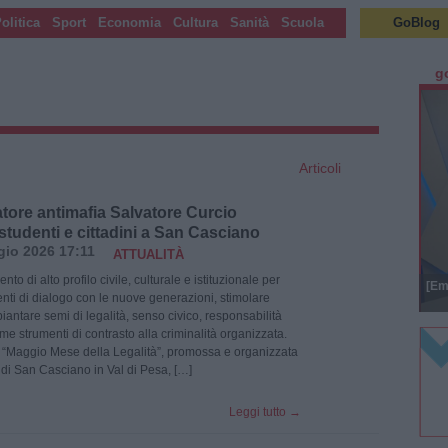
olitica
Sport
Economia
Cultura
Sanità
Scuola
GoBlog
g
Articoli
atore antimafia Salvatore Curcio
studenti e cittadini a San Casciano
io 2026 17:11
ATTUALITÀ
to di alto profilo civile, culturale e istituzionale per
[Em
ti di dialogo con le nuove generazioni, stimolare
 piantare semi di legalità, senso civico, responsabilità
me strumenti di contrasto alla criminalità organizzata.
“Maggio Mese della Legalità”, promossa e organizzata
i San Casciano in Val di Pesa, […]
Leggi tutto
→