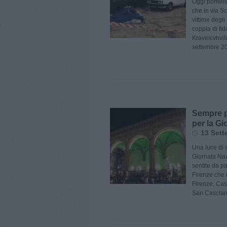
Oggi pomerig
che in via S
vittime degli
coppia di fi
Kraveicvhvili
settembre 20
Sempre p
per la Gi
13 Sett
Una luce di 
Giornata Naz
sentite da pa
Firenze che 
Firenze, Cas
San Casciano