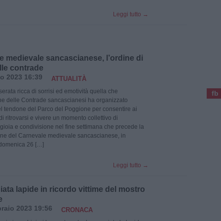
Leggi tutto
→
e medievale sancascianese, l’ordine di
elle contrade
o 2023 16:39
ATTUALITÀ
serata ricca di sorrisi ed emotività quella che
fb
ne delle Contrade sancascianesi ha organizzato
del tendone del Parco del Poggione per consentire ai
di ritrovarsi e vivere un momento collettivo di
gioia e condivisione nel fine settimana che precede la
one del Carnevale medievale sancascianese, in
domenica 26 […]
Leggi tutto
→
ta lapide in ricordo vittime del mostro
e
raio 2023 19:56
CRONACA