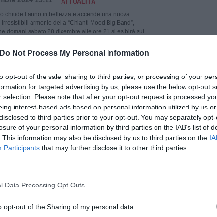
mbre 2024 19:11
ATTUALITÀ
o chiude l’anno in bellezza e accende una nuova
 irresistibili armonie della “Chianti Mood Big Band”,
che domani sabato 28 dicembre alle ore 21 si esibirà sul
 del Teatro Niccolini. Promosso e organizzato dal
n Casciano in Val di Pesa, il tradizionale concerto
Do Not Process My Personal Information
 Christmas Mood” sarà eseguito […]
to opt-out of the sale, sharing to third parties, or processing of your per
Leggi tutto
→
formation for targeted advertising by us, please use the below opt-out s
r selection. Please note that after your opt-out request is processed y
 farmacia, 41enne arrestato nel Chianti
eing interest-based ads based on personal information utilized by us or
embre 2024 16:17
CRONACA
disclosed to third parties prior to your opt-out. You may separately opt-
 anni originario di Firenze è stato arrestato ieri sera
losure of your personal information by third parties on the IAB’s list of
eri dopo aver rapinato una farmacia a Mercatale Val di
. This information may also be disclosed by us to third parties on the
IA
mune di San Casciano in Val di Pesa, nel Chianti.
Participants
that may further disclose it to other third parties.
 è verificato poco prima dell’orario di chiusura, quando
l volto coperto, ha fatto irruzione nella […]
Leggi tutto
→
pu
l Data Processing Opt Outs
Pu
o opt-out of the Sharing of my personal data.
pu