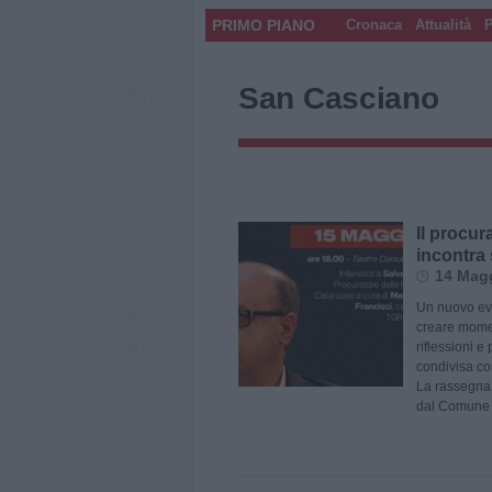
PRIMO PIANO
Cronaca
Attualità
P
San Casciano
Il procur
incontra 
14 Magg
Un nuovo even
creare momen
riflessioni e
condivisa co
La rassegna 
dal Comune d