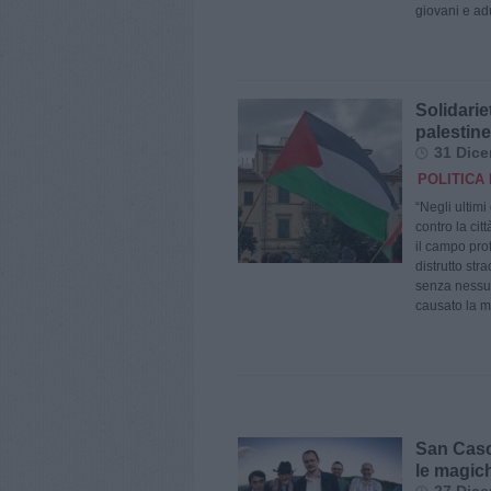
giovani e adu
Solidarie
palestin
31 Dice
POLITICA 
“Negli ultimi
contro la cit
il campo prof
distrutto str
senza nessun
causato la m
San Casci
le magic