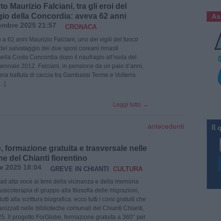
to Maurizio Falciani, tra gli eroi del
gio della Concordia: aveva 62 anni
As
embre 2025 21:57
CRONACA
a 62 anni Maurizio Falciani, uno dei vigili del fuoco
 del salvataggio dei due sposi coreani rimasti
nella Costa Concordia dopo il naufragio all’isola del
 gennaio 2012. Falciani, in pensione da un paio d’anni,
 una battuta di caccia tra Gambassi Terme e Volterra
…]
Leggi tutto
→
antecedenti
 formazione gratuita e trasversale nelle
he del Chianti fiorentino
le 2025 18:04
GREVE IN CHIANTI
CULTURA
 ad alta voce ai temi della vicinanza e della memoria
usicoterapia di gruppo alla filosofia delle migrazioni,
tutti alla scrittura biografica: ecco tutti i corsi gratuiti che
nizzati nelle biblioteche comunali del Chianti Chianti,
25. ll progetto ForGlobe, formazione gratuita a 360° per