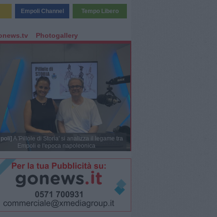
Empoli Channel
Tempo Libero
onews.tv
Photogallery
poli]
A 'Pillole di Storia' si analizza il legame tra
Empoli e l'epoca napoleonica