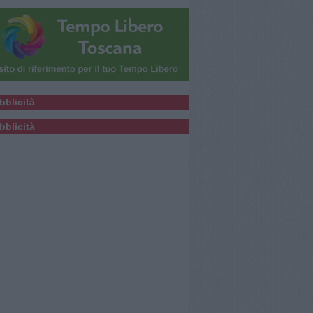
bblicità
bblicità