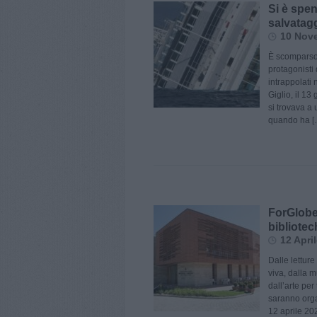
Si è spen
salvatag
10 Nov
È scomparso 
protagonisti
intrappolati 
Giglio, il 13
si trovava a
quando ha [
ForGlobe,
bibliotec
12 Apri
Dalle letture
viva, dalla m
dall’arte per 
saranno orga
12 aprile 20