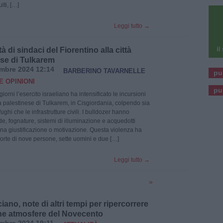
lti, […]
Leggi tutto
→
tà di sindaci del Fiorentino alla città
ese di Tulkarem
mbre 2024 12:14
BARBERINO TAVARNELLE
pu
E OPINIONI
pu
 giorni l’esercito israeliano ha intensificato le incursioni
tà palestinese di Tulkarem, in Cisgiordania, colpendo sia
ughi che le infrastrutture civili. I bulldozer hanno
ade, fognature, sistemi di illuminazione e acquedotti
a giustificazione o motivazione. Questa violenza ha
orte di nove persone, sette uomini e due […]
Leggi tutto
→
»
ano, note di altri tempi per ripercorrere
he atmosfere del Novecento