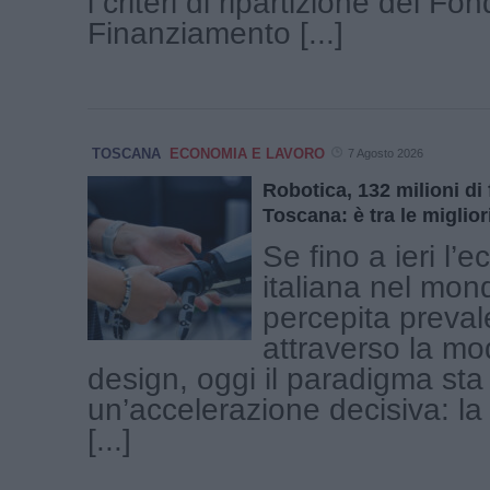
i criteri di ripartizione del Fon
Finanziamento [...]
TOSCANA
ECONOMIA E LAVORO
7 Agosto 2026
Robotica, 132 milioni di 
Toscana: è tra le migliori
Se fino a ieri l’e
italiana nel mon
percepita preva
attraverso la moda
design, oggi il paradigma st
un’accelerazione decisiva: la
[...]