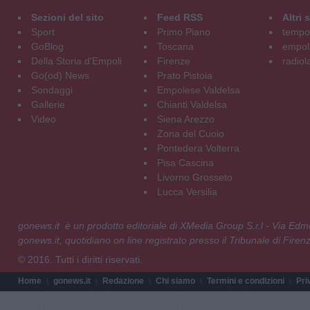
Sezioni del sito
Feed RSS
Altri
Sport
Primo Piano
tempol
GoBlog
Toscana
empoli
Della Storia d'Empoli
Firenze
radiol
Go(od) News
Prato Pistoia
Sondaggi
Empolese Valdelsa
Gallerie
Chianti Valdelsa
Video
Siena Arezzo
Zona del Cuoio
Pontedera Volterra
Pisa Cascina
Livorno Grosseto
Lucca Versilia
gonews.it è un prodotto editoriale di XMedia Group S.r.l - Via E
gonews.it, quotidiano on line registrato presso il Tribunale di Fire
© 2016. Tutti i diritti riservati.
Home
gonews.it
Redazione
Chi siamo
Termini e condizioni
Pri