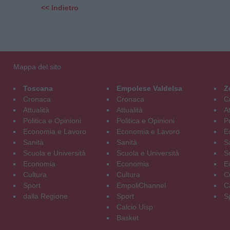
<< Indietro
Mappa del sito
Toscana
Empolese Valdelsa
Z
Cronaca
Cronaca
C
Attualità
Attualità
At
Politica e Opinioni
Politica e Opinioni
Po
Economia e Lavoro
Economia e Lavoro
E
Sanità
Sanità
S
Scuola e Università
Scuola e Università
S
Economia
Economia
E
Cultura
Cultura
C
Sport
EmpoliChannel
C
dalla Regione
Sport
S
Calcio Uisp
Basket