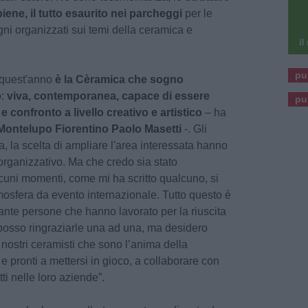
iene, il tutto esaurito nei parcheggi
per le
ni organizzati sui temi della ceramica e
pu
 quest'anno
è la Cèramica che sogno
o:
viva, contemporanea, capace di essere
pu
 confronto a livello creativo e artistico
– ha
 Montelupo Fiorentino Paolo Masetti
-. Gli
a, la scelta di ampliare l'area interessata hanno
organizzativo. Ma che credo sia stato
cuni momenti, come mi ha scritto qualcuno, si
osfera da evento internazionale. Tutto questo è
 tante persone che hanno lavorato per la riuscita
posso ringraziarle una ad una, ma desidero
i nostri ceramisti che sono l’anima della
e pronti a mettersi in gioco, a collaborare con
tti nelle loro aziende”.