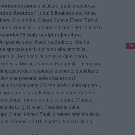
a contemporanea
e sculture, partecipando ad
Indoor&outdoor”, i cui 5 finalisti
sono: Anita
lara; Giulia Alba; Chiara Bono e Elena Turrisi;
Andrea Barucci; e la prima edizione del concorso
a under 30 Daily sculpture|scultura
el premio sono: Karolina Bednorz, che ha
fb
 speciale per il richiamo alla pittoricità,
nnaioli, Federico Iallorenzi e Alessandro
 Rebecca Miccio, Lorenzo Paganelli – menzione
lting: parte da una pietà (l'elemento quotidiano,
onnine presenti nelle strade) con il
 da una stampante 3D che però si è inceppata -,
a opera dalla grande forza scultoria e Andrea
 cristologici (primo premio ex equo), Claudia
ta da Luigi Ulivieri, Presidente della
 Onlus, Matteo Zauli, direttore artistico della
 di Cèramica 2018, l’artista Marco Ulivieri.