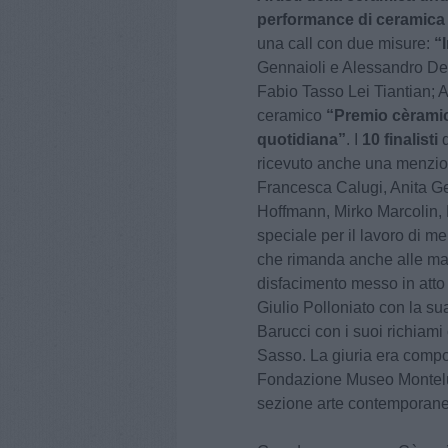
performance di ceramic
una call con due misure:
“
Gennaioli e Alessandro Del
Fabio Tasso Lei Tiantian; 
ceramico
“Premio cèramic
quotidiana”
. I
10 finalisti
d
ricevuto anche una menzione
Francesca Calugi, Anita Ge
Hoffmann, Mirko Marcolin,
speciale per il lavoro di me
che rimanda anche alle mad
disfacimento messo in atto
Giulio Polloniato con la su
Barucci con i suoi richiami
Sasso. La giuria era compos
Fondazione Museo Montelupo
sezione arte contemporanea