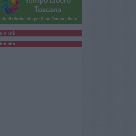
bblicità
bblicità