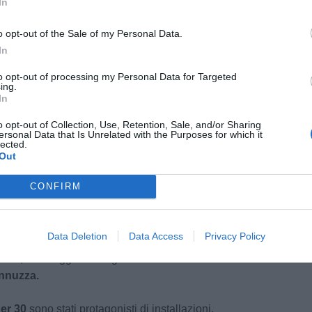
In
 luogo in cui i ceramisti diventavano maestri
n un laboratorio diffuso. Ogni oggetto (piatti,
o opt-out of the Sale of my Personal Data.
, brocche, anfore), è stato raccontato come una
In
 e quella del ceramista. In questa zona della città
tra Mercato FORMAE
, le installazioni ed
to opt-out of processing my Personal Data for Targeted
ing.
 temporary store a cura di ceramisti e designer
In
ultimediale di “ARCHETIPI” nella Ex Fabbrica
o opt-out of Collection, Use, Retention, Sale, and/or Sharing
ersonal Data that Is Unrelated with the Purposes for which it
lected.
Out
ur
, versione itinerante dell’evento storico di
artigiani della ceramica sfidarsi a colpi
CONFIRM
è stata vinta da
Enrico Carli
, per la categoria dei
na Usai
, per le maestre donne. Anche la prova
imo classificato Enrico Carli e la prova
Data Deletion
Data Access
Privacy Policy
rtigiano doveva realizzare un oggetto con
cchio, in omaggio al borgo toscano di Collodi – è
nnuzza.
der 30
sono stati protagonisti di installazioni,