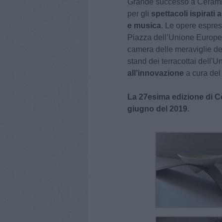
Grande successo a Cèrami
per gli
spettacoli ispirati
e musica
. Le opere espre
Piazza dell’Unione Europea,
camera delle meraviglie del
stand dei terracottai dell'U
all’innovazione
a cura del
La 27esima edizione di Cè
giugno del 2019.