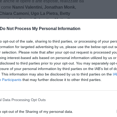
e anche le opere d’arte esposte, realizzate da
i, come
Nanni Valentini, Jonathan Monk,
hiara Camoni, Ugo La Pietra, Betty
, Luigi Ontani, Sebastian Matta
. Da
zione dedicata agli artisti giapponesi allestita
Do Not Process My Personal Information
 un piccolo gioiello della città.
to opt-out of the sale, sharing to third parties, or processing of your per
te messe in mostra per l’esposizione
“About a
formation for targeted advertising by us, please use the below opt-out s
co nell'arte contemporanea”
curata da
Matteo
r selection. Please note that after your opt-out request is processed y
fino
al 15 luglio 2018.
eing interest-based ads based on personal information utilized by us or
disclosed to third parties prior to your opt-out. You may separately opt-
losure of your personal information by third parties on the IAB’s list of
 ammirare l’installazione di 15 metri del
Terzo
. This information may also be disclosed by us to third parties on the
IA
olo ideato da Michelangelo Pistoletto, ma
Participants
that may further disclose it to other third parties.
 di Montelupo.
pu
e design
sono stati ammirati tra Viale Umberto I,
Pu
l Data Processing Opt Outs
ni dove
Federica Preto
ha sviluppato il progetto
pu
degli oggetti quotidiani”.
o opt-out of the Sharing of my personal data.