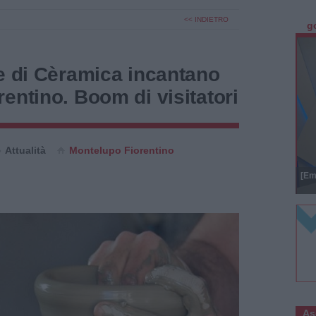
<< INDIETRO
g
e di Cèramica incantano
entino. Boom di visitatori
Attualità
Montelupo Fiorentino
[Em
As