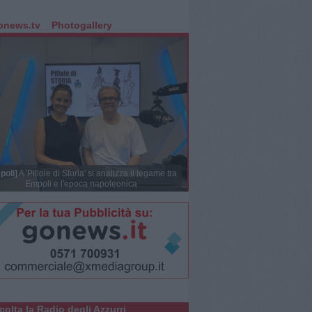
onews.tv
Photogallery
poli]
A 'Pillole di Storia' si analizza il legame tra
Empoli e l'epoca napoleonica
colta la Radio degli Azzurri