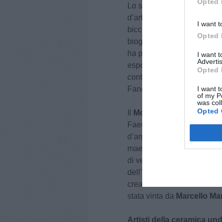
Opted 
Lo spazio urbano, un tempo
d’arte, è stato trasformato i
I want t
bicchieri, zuppiere, catini
Opted 
biografia, con la sua storia
ha preso vita anche la
Mos
I want 
Advertis
esposizioni degli atelier e
Opted 
contemporanei, l’evento m
Fanciullacci.
I want t
of my P
was col
Opted 
Il
Mondial Tornianti in To
Faenza, ha visto bravissimi 
d’argilla. La prova tecnica 
maestri uomini, e da
Doria
di velocità ha visto come pr
dell’esteta – in cui ogni a
creatività sul tema di Pino
stata vinta da
Marcello Ma
Artisti della ceramica un