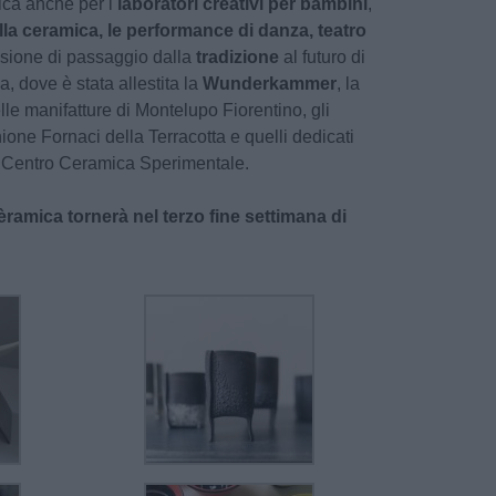
ca anche per i
laboratori creativi per bambini
,
 alla ceramica, le performance di danza, teatro
ssione di passaggio dalla
tradizione
al futuro di
 dove è stata allestita la
Wunderkammer
, la
le manifatture di Montelupo Fiorentino, gli
nione Fornaci della Terracotta e quelli dedicati
 Centro Ceramica Sperimentale.
ramica tornerà nel terzo fine settimana di