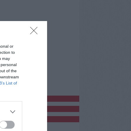
sonal or
ection to
ou may
 personal
out of the
 downstream
B’s List of
bblicitàCl
bblicità
bblicità