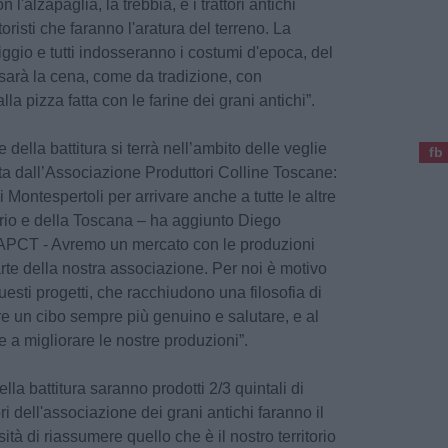
l'alzapaglia, la trebbia, e i trattori antichi
toristi che faranno l'aratura del terreno. La
iggio e tutti indosseranno i costumi d'epoca, del
i sarà la cena, come da tradizione, con
alla pizza fatta con le farine dei grani antichi”.
della battitura si terrà nell’ambito delle veglie
fb
ata dall’Associazione Produttori Colline Toscane:
i Montespertoli per arrivare anche a tutte le altre
orio e della Toscana – ha aggiunto Diego
’APCT - Avremo un mercato con le produzioni
rte della nostra associazione. Per noi è motivo
uesti progetti, che racchiudono una filosofia di
ire un cibo sempre più genuino e salutare, e al
 a migliorare le nostre produzioni”.
ella battitura saranno prodotti 2/3 quintali di
ori dell'associazione dei grani antichi faranno il
tà di riassumere quello che è il nostro territorio