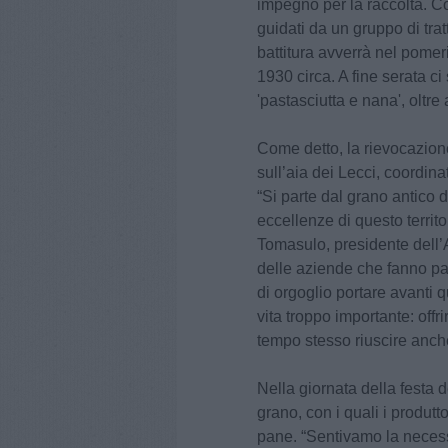
impegno per la raccolta. Con 
guidati da un gruppo di trat
battitura avverrà nel pomer
1930 circa. A fine serata c
'pastasciutta e nana', oltre 
Come detto, la rievocazione 
sull’aia dei Lecci, coordin
“Si parte dal grano antico d
eccellenze di questo territ
Tomasulo, presidente dell
delle aziende che fanno pa
di orgoglio portare avanti q
vita troppo importante: offr
tempo stesso riuscire anche
Nella giornata della festa d
grano, con i quali i produtt
pane. “Sentivamo la necessi