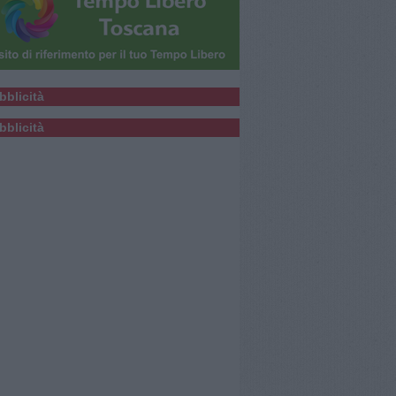
bblicità
bblicità