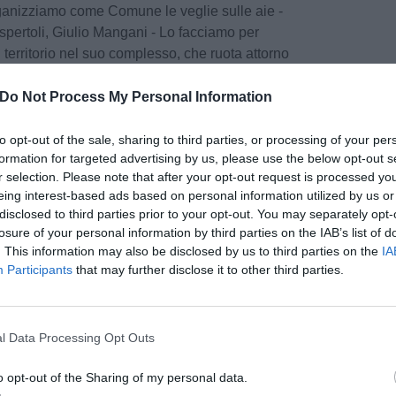
ganizziamo come Comune le veglie sulle aie -
spertoli, Giulio Mangani - Lo facciamo per
 territorio nel suo complesso, che ruota attorno
ne del grano. Quella dei grani antichi è
 recupero di una cultura e di una coltura del
Do Not Process My Personal Information
va giusto dedicarle questi quattro giorni. Inoltre,
zia importante: l’associazione Grani antichi e i
to opt-out of the sale, sharing to third parties, or processing of your per
formation for targeted advertising by us, please use the below opt-out s
te hanno ottenuto il finanziamento PIF dalla
r selection. Please note that after your opt-out request is processed y
ato molto importante per quanto riguarda la
eing interest-based ads based on personal information utilized by us or
icazione dei semi e per il miglioramento
disclosed to third parties prior to your opt-out. You may separately opt-
one”.
losure of your personal information by third parties on the IAB’s list of
. This information may also be disclosed by us to third parties on the
IA
za del settore basta un dato: attualmente, a
Participants
that may further disclose it to other third parties.
0 ettari coltivati per grani antichi che
pu
quintali all'anno di grano. “Siamo soddisfatti che
tenuto i finanziamenti dalla Regione - ha
Pu
l Data Processing Opt Outs
residente dell’associazione Grani Antichi di
pu
ca 50 produttori - Questo ci permetterà di fare
o opt-out of the Sharing of my personal data.
 un’ulteriore garanzia della qualità dei nostri