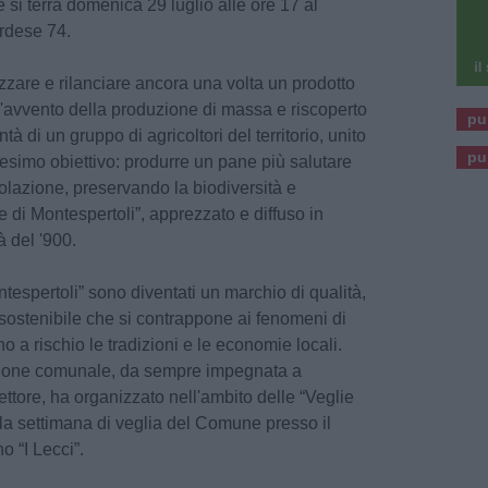
 si terrà domenica 29 luglio alle ore 17 al
ardese 74.
zzare e rilanciare ancora una volta un prodotto
l'avvento della produzione di massa e riscoperto
pu
ntà di un gruppo di agricoltori del territorio, unito
pu
esimo obiettivo: produrre un pane più salutare
colazione, preservando la biodiversità e
e di Montespertoli”, apprezzato e diffuso in
à del '900.
ntespertoli” sono diventati un marchio di qualità,
sostenibile che si contrappone ai fenomeni di
 a rischio le tradizioni e le economie locali.
zione comunale, da sempre impegnata a
ettore, ha organizzato nell'ambito delle “Veglie
, la settimana di veglia del Comune presso il
o “I Lecci”.