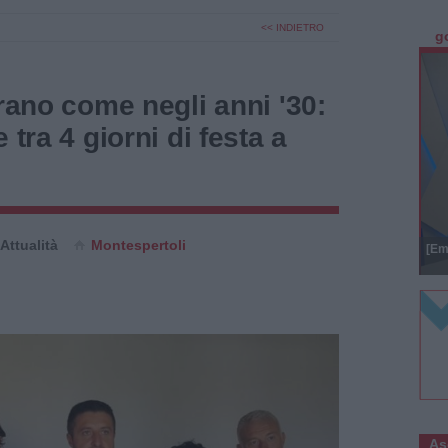
<< INDIETRO
g
grano come negli anni '30:
 tra 4 giorni di festa a
Attualità
Montespertoli
[Em
As