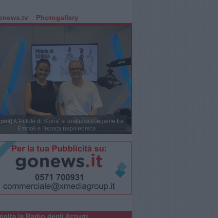
onews.tv
Photogallery
poli]
A 'Pillole di Storia' si analizza il legame tra
Empoli e l'epoca napoleonica
colta la Radio degli Azzurri