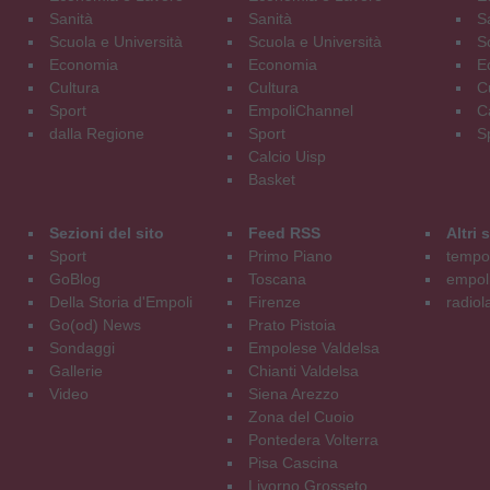
Sanità
Sanità
S
Scuola e Università
Scuola e Università
S
Economia
Economia
E
Cultura
Cultura
C
Sport
EmpoliChannel
C
dalla Regione
Sport
S
Calcio Uisp
Basket
Sezioni del sito
Feed RSS
Altri
Sport
Primo Piano
tempol
GoBlog
Toscana
empoli
Della Storia d'Empoli
Firenze
radiol
Go(od) News
Prato Pistoia
Sondaggi
Empolese Valdelsa
Gallerie
Chianti Valdelsa
Video
Siena Arezzo
Zona del Cuoio
Pontedera Volterra
Pisa Cascina
Livorno Grosseto