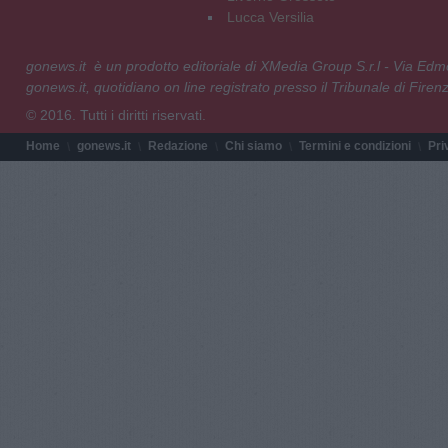
Lucca Versilia
gonews.it è un prodotto editoriale di XMedia Group S.r.l - Via E
gonews.it, quotidiano on line registrato presso il Tribunale di Fire
© 2016. Tutti i diritti riservati.
Home
gonews.it
Redazione
Chi siamo
Termini e condizioni
Pri