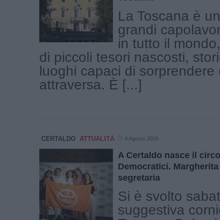
La Toscana è una
grandi capolavor
in tutto il mond
di piccoli tesori nascosti, stor
luoghi capaci di sorprendere c
attraversa. È [...]
CERTALDO
ATTUALITÀ
4 Agosto 2026
A Certaldo nasce il circ
Democratici. Margherita 
segretaria
Si è svolto saba
suggestiva corni