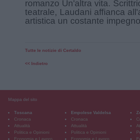
romanzo Un'altra vita. Scrittri
teatrale, Laudani affianca all'a
artistica un costante impegno 
Tutte le notizie di Certaldo
<< Indietro
Mappa del sito
Toscana
Empolese Valdelsa
Z
Cronaca
Cronaca
C
Attualità
Attualità
At
Politica e Opinioni
Politica e Opinioni
Po
Economia e Lavoro
Economia e Lavoro
E