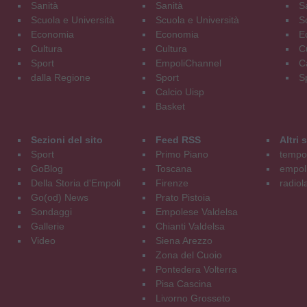
Sanità
Sanità
S
Scuola e Università
Scuola e Università
S
Economia
Economia
E
Cultura
Cultura
C
Sport
EmpoliChannel
C
dalla Regione
Sport
S
Calcio Uisp
Basket
Sezioni del sito
Feed RSS
Altri
Sport
Primo Piano
tempol
GoBlog
Toscana
empoli
Della Storia d'Empoli
Firenze
radiol
Go(od) News
Prato Pistoia
Sondaggi
Empolese Valdelsa
Gallerie
Chianti Valdelsa
Video
Siena Arezzo
Zona del Cuoio
Pontedera Volterra
Pisa Cascina
Livorno Grosseto