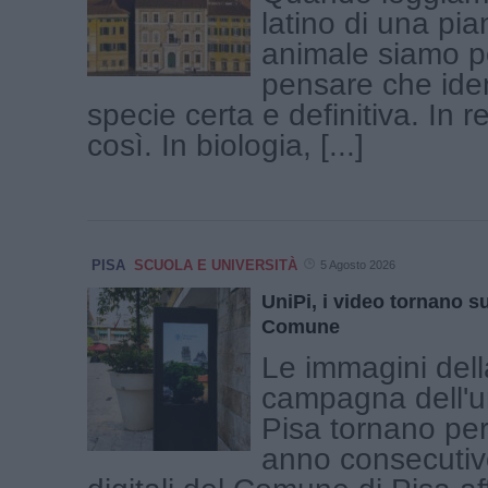
latino di una pia
animale siamo po
pensare che iden
specie certa e definitiva. In r
così. In biologia, [...]
PISA
SCUOLA E UNIVERSITÀ
5 Agosto 2026
UniPi, i video tornano su
Comune
Le immagini del
campagna dell'un
Pisa tornano per
anno consecutiv