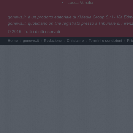
Lucca Versilia
gonews.it è un prodotto editoriale di XMedia Group S.r.l - Via E
gonews.it, quotidiano on line registrato presso il Tribunale di Fire
© 2016. Tutti i diritti riservati.
Home
gonews.it
Redazione
Chi siamo
Termini e condizioni
Pri