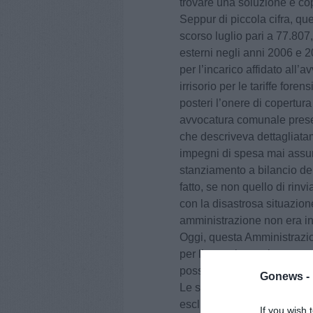
trovare una soluzione e copr
Seppur di piccola cifra, qu
scorso luglio pari a 77.807,
esterni negli anni 2006 e 
per l’incarico affidato all
irrisorio per le tariffe foren
posteri l’onere di copertura
avvocatura comunale presen
che descriveva dettagliatam
impegni di spesa mai assunt
stanziamento a bilancio del
fatto, se non quello di rinv
con la disastrosa situazion
amministrazione non era in
Oggi, questa Amministrazio
per l’ennesima volta, trova
possibile in quanto la situa
Gonews -
Le spese correnti del comu
esclusivamente con le entra
If you wish 