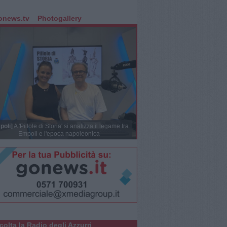
onews.tv
Photogallery
poli]
A 'Pillole di Storia' si analizza il legame tra
Empoli e l'epoca napoleonica
colta la Radio degli Azzurri