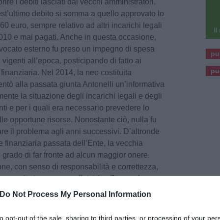
ire i debiti lasciati dai vecchi amministratori.
est’ultimo debito si somma a quello approvato lo
60 euro, sempre relativo ad altri incarichi legali
2010 e mai pagati. Anche in questa occasione,
’avvocato esterno fu preso un impegno di spesa
pu
si vigenti all’epoca, posticipando di fatto ai
pu
 finanziaria. Nel 2014, la neo costituita
tò alla passata giunta Antonelli un’informativa
ente la situazione degli incarichi legali e degli
i e per i quali era necessario prevedere lo
le opportune risorse. Nonostante ciò, nulla fu
iare il problema agli anni successivi. D’altronde
e finanziaria passata dell’Ente, la vecchia
 grado di far fronte ad alcun maggior onere.
ne, con senso di responsabilità e correttezza,
 una soluzione e copre il debito. Questo è stato
zione finanziaria attuale dell’Ente è migliorata.
Do Not Process My Personal Information
ne di Cascina trovano copertura
te correnti, indice di un buon equilibrio
to opt-out of the sale, sharing to third parties, or processing of your per