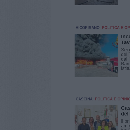
VICOPISANO
POLITICA E OP
Inc
Tav
Seco
del 
dall
Baro
isti
CASCINA
POLITICA E OPINI
Cas
del
Il p
ammi