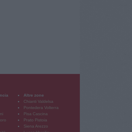
incia
Altre zone
Chianti Valdelsa
Pontedera Volterra
ni
Pisa Cascina
oro
Prato Pistoia
Siena Arezzo