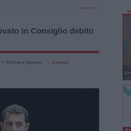
<< INDIETRO
g
vato in Consiglio debito
Politica e Opinioni
Cascina
[Em
As