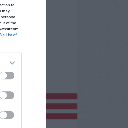
ection to
ou may
 personal
out of the
 downstream
B’s List of
bblicitàCl
bblicità
bblicità