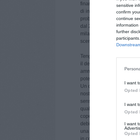
finanziario. Inoltre tutti gl
sensitive in
di investimento. In particol
confirm you
continue se
problema di liquidità rient
information 
dal 2013, ottenendo così ri
further disc
mila euro annui) e migliora
participants
scendendo a 11 giorni dai 
Downstream 
Tengo a ribadire – continu
il debito di circa 2 mila e
Persona
amministrazioni di centro si
poteva magari essere anche
I want t
Un cattiva gestione della c
Opted 
nostro operato invece, sin 
senso di responsabilità e co
I want t
qualsiasi tipo di incarico 
Opted 
copertura finanziaria e, per
debito fuori bilancio come 
I want 
Advertis
una cattiva gestione della
Opted 
in consiglio comunale, l’un