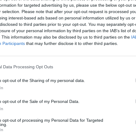
i oneri di urbanizzazione sono destinati alla spesa
formation for targeted advertising by us, please use the below opt-out s
are l’attuale Amministrazione ha risolto il
r selection. Please note that after your opt-out request is processed y
eing interest-based ads based on personal information utilized by us or
rando dall’anticipazione di cassa che perdurava
disclosed to third parties prior to your opt-out. You may separately opt-
sparmi sugli interessi passivi bancari (circa 20
losure of your personal information by third parties on the IAB’s list of
ndo anche l’indice dei pagamenti delle fatture,
. This information may also be disclosed by us to third parties on the
IA
90 del 2012.
Participants
that may further disclose it to other third parties.
a il vicesindaco – che la mia denuncia non è per
uro, ma sul modus operandi delle passate
l Data Processing Opt Outs
nistra. Non si è trattato di un solo caso, che
 giustificato in qualche modo, ma era la norma.
o opt-out of the Sharing of my personal data.
osa pubblica. Un vero e proprio fallimento. Il
In
dall’insediamento, è stato incentrato sul grande
rrettezza per chi verrà dopo di noi. Infatti
o opt-out of the Sale of my Personal Data.
pu
affidato esternamente trova la necessaria
In
tanto, non potrà mai verificarsi in futuro un
Pu
quello di oggi. Nonostante il debito derivasse da
to opt-out of processing my Personal Data for Targeted
pu
ing.
 cosa pubblica dell’amministrazione a guida PD,
In
ica forza politica che ha votato astenendosi