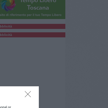
bblicità
bblicità
sonal or