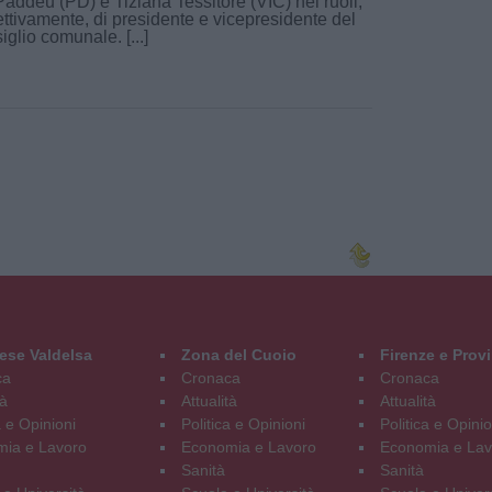
Paddeu (PD) e Tiziana Tessitore (VIC) nei ruoli,
ettivamente, di presidente e vicepresidente del
iglio comunale. [...]
ese Valdelsa
Zona del Cuoio
Firenze e Prov
ca
Cronaca
Cronaca
tà
Attualità
Attualità
a e Opinioni
Politica e Opinioni
Politica e Opinio
ia e Lavoro
Economia e Lavoro
Economia e Lav
Sanità
Sanità