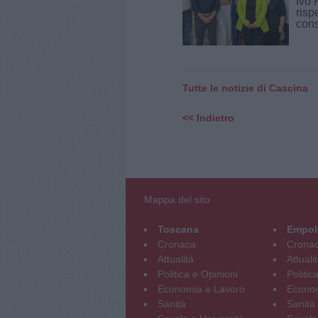
Ivo 
risp
cons
Tutte le notizie di Cascina
<< Indietro
Mappa del sito
Toscana
Empol
Cronaca
Crona
Attualità
Attuali
Politica e Opinioni
Politic
Economia e Lavoro
Econom
Sanità
Sanità