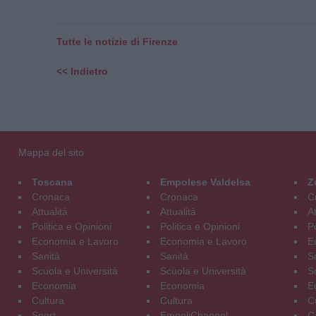
Tutte le notizie di Firenze
<< Indietro
Mappa del sito
Toscana
Empolese Valdelsa
Z
Cronaca
Cronaca
C
Attualità
Attualità
At
Politica e Opinioni
Politica e Opinioni
Po
Economia e Lavoro
Economia e Lavoro
E
Sanità
Sanità
S
Scuola e Università
Scuola e Università
S
Economia
Economia
E
Cultura
Cultura
C
Sport
EmpoliChannel
C