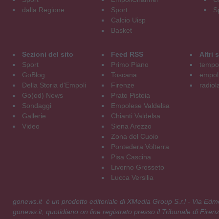
dalla Regione
Sport
S
Calcio Uisp
Basket
Sezioni del sito
Feed RSS
Altri
Sport
Primo Piano
tempol
GoBlog
Toscana
empoli
Della Storia d'Empoli
Firenze
radiol
Go(od) News
Prato Pistoia
Sondaggi
Empolese Valdelsa
Gallerie
Chianti Valdelsa
Video
Siena Arezzo
Zona del Cuoio
Pontedera Volterra
Pisa Cascina
Livorno Grosseto
Lucca Versilia
gonews.it è un prodotto editoriale di XMedia Group S.r.l - Via E
gonews.it, quotidiano on line registrato presso il Tribunale di Fire