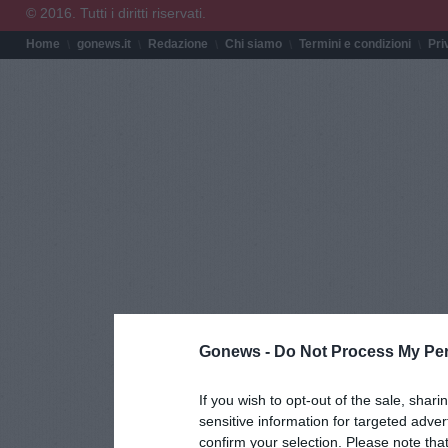
© 2016. Tutti i diritti riservati.
Home
gonews.it
Redazione
Chi siamo
Termini e condizioni
Pri
Gonews -
Do Not Process My Per
If you wish to opt-out of the sale, shari
sensitive information for targeted adver
confirm your selection. Please note tha