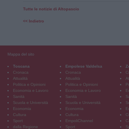
Tutte le notizie di Altopascio
<< Indietro
Mappa del sito
Toscana
Empolese Valdelsa
Z
Cronaca
Cronaca
C
Attualità
Attualità
At
Politica e Opinioni
Politica e Opinioni
Po
Economia e Lavoro
Economia e Lavoro
E
Sanità
Sanità
S
Scuola e Università
Scuola e Università
S
Economia
Economia
E
Cultura
Cultura
C
Sport
EmpoliChannel
C
dalla Regione
Sport
S