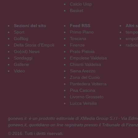
Calcio Uisp
Basket
Sezioni del sito
Feed RSS
Altri
Sport
Primo Piano
tempol
GoBlog
Toscana
empoli
Della Storia d'Empoli
Firenze
radiol
Go(od) News
Prato Pistoia
Sondaggi
Empolese Valdelsa
Gallerie
Chianti Valdelsa
Video
Siena Arezzo
Zona del Cuoio
Pontedera Volterra
Pisa Cascina
Livorno Grosseto
Lucca Versilia
gonews.it è un prodotto editoriale di XMedia Group S.r.l - Via E
gonews.it, quotidiano on line registrato presso il Tribunale di Fire
© 2016. Tutti i diritti riservati.