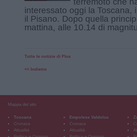
terremoto che h
interessato oggi la Toscana, i
il Pisano. Dopo quella princi
mattina, alle 10.14 di magnitu
Tutte le notizie di Pisa
<< Indietro
Mappa del sito
Toscana
Empolese Valdelsa
Z
Cronaca
Cronaca
C
Attualità
Attualità
At
Politica e Opinioni
Politica e Opinioni
Po