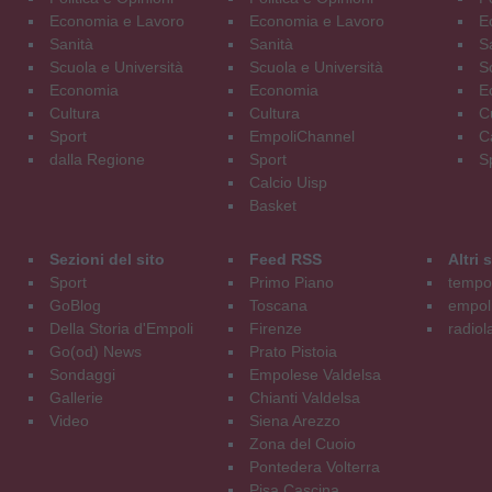
Economia e Lavoro
Economia e Lavoro
E
Sanità
Sanità
S
Scuola e Università
Scuola e Università
S
Economia
Economia
E
Cultura
Cultura
C
Sport
EmpoliChannel
C
dalla Regione
Sport
S
Calcio Uisp
Basket
Sezioni del sito
Feed RSS
Altri
Sport
Primo Piano
tempol
GoBlog
Toscana
empoli
Della Storia d'Empoli
Firenze
radiol
Go(od) News
Prato Pistoia
Sondaggi
Empolese Valdelsa
Gallerie
Chianti Valdelsa
Video
Siena Arezzo
Zona del Cuoio
Pontedera Volterra
Pisa Cascina