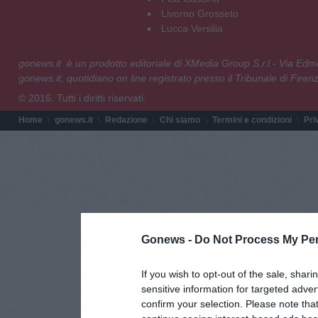
Livorno Grosseto
Lucca Versilia
gonews.it è un prodotto editoriale di XMedia Group S.r.l - Via E
gonews.it, quotidiano on line registrato presso il Tribunale di Fire
© 2016. Tutti i diritti riservati.
Home
gonews.it
Redazione
Chi siamo
Termini e condizioni
Pri
Gonews -
Do Not Process My Per
If you wish to opt-out of the sale, shari
sensitive information for targeted adver
confirm your selection. Please note tha