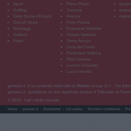
Sport
Primo Piano
tempol
GoBlog
Toscana
empoli
Della Storia d'Empoli
Firenze
radiol
Go(od) News
Prato Pistoia
Sondaggi
Empolese Valdelsa
Gallerie
Chianti Valdelsa
Video
Siena Arezzo
Zona del Cuoio
Pontedera Volterra
Pisa Cascina
Livorno Grosseto
Lucca Versilia
gonews.it è un prodotto editoriale di XMedia Group S.r.l - Via E
gonews.it, quotidiano on line registrato presso il Tribunale di Fire
© 2016. Tutti i diritti riservati.
Home
gonews.it
Redazione
Chi siamo
Termini e condizioni
Pri