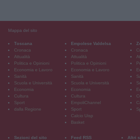
Mappa del sito
Toscana
Empolese Valdelsa
Z
Cronaca
Cronaca
C
Attualità
Attualità
At
Politica e Opinioni
Politica e Opinioni
Po
Economia e Lavoro
Economia e Lavoro
E
Sanità
Sanità
S
Scuola e Università
Scuola e Università
S
Economia
Economia
E
Cultura
Cultura
C
Sport
EmpoliChannel
C
dalla Regione
Sport
S
Calcio Uisp
Basket
Sezioni del sito
Feed RSS
Altri