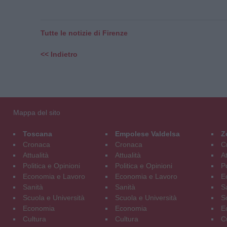
Tutte le notizie di Firenze
<< Indietro
Mappa del sito
Toscana
Empolese Valdelsa
Z
Cronaca
Cronaca
C
Attualità
Attualità
At
Politica e Opinioni
Politica e Opinioni
Po
Economia e Lavoro
Economia e Lavoro
E
Sanità
Sanità
S
Scuola e Università
Scuola e Università
S
Economia
Economia
E
Cultura
Cultura
C