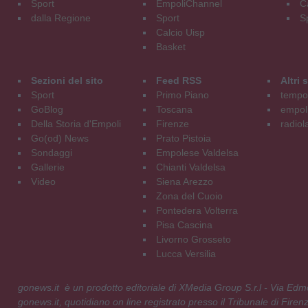
Sport
EmpoliChannel
C
dalla Regione
Sport
S
Calcio Uisp
Basket
Sezioni del sito
Feed RSS
Altri
Sport
Primo Piano
tempol
GoBlog
Toscana
empoli
Della Storia d'Empoli
Firenze
radiol
Go(od) News
Prato Pistoia
Sondaggi
Empolese Valdelsa
Gallerie
Chianti Valdelsa
Video
Siena Arezzo
Zona del Cuoio
Pontedera Volterra
Pisa Cascina
Livorno Grosseto
Lucca Versilia
gonews.it è un prodotto editoriale di XMedia Group S.r.l - Via E
gonews.it, quotidiano on line registrato presso il Tribunale di Fire