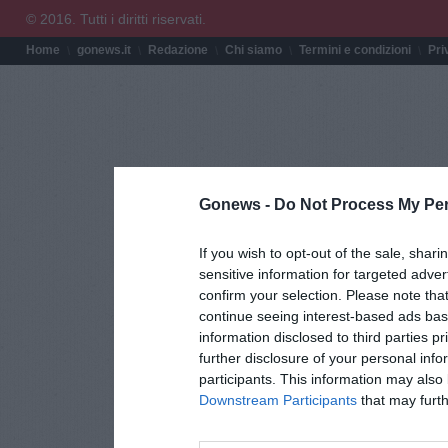
© 2016. Tutti i diritti riservati.
Home
gonews.it
Redazione
Chi siamo
Termini e condizioni
Pri
Gonews -
Do Not Process My Per
If you wish to opt-out of the sale, shari
sensitive information for targeted adver
confirm your selection. Please note tha
continue seeing interest-based ads base
information disclosed to third parties p
further disclosure of your personal info
participants. This information may also 
Downstream Participants
that may furthe