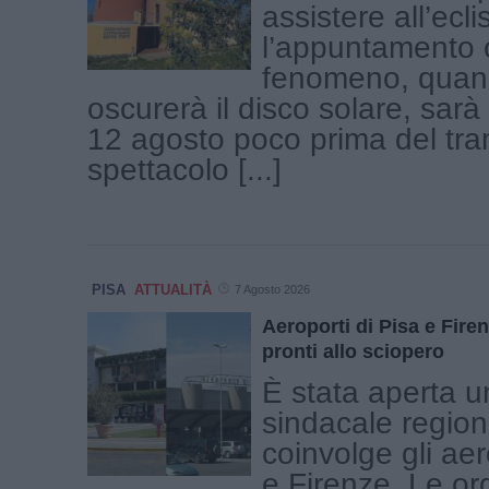
assistere all’ecli
l’appuntamento c
fenomeno, quand
oscurerà il disco solare, sar
12 agosto poco prima del tr
spettacolo [...]
PISA
ATTUALITÀ
7 Agosto 2026
Aeroporti di Pisa e Firen
pronti allo sciopero
È stata aperta u
sindacale region
coinvolge gli aer
e Firenze. Le or