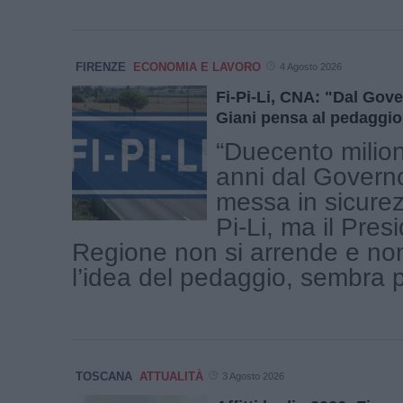
FIRENZE
ECONOMIA E LAVORO
4 Agosto 2026
Fi-Pi-Li, CNA: "Dal Gov
Giani pensa al pedaggio
“Duecento milion
anni dal Governo
messa in sicurez
Pi-Li, ma il Pres
Regione non si arrende e n
l’idea del pedaggio, sembra pi
TOSCANA
ATTUALITÀ
3 Agosto 2026