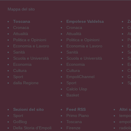
Mappa del sito
Toscana
Empolese Valdelsa
Z
Cronaca
Cronaca
C
Attualità
Attualità
At
Politica e Opinioni
Politica e Opinioni
Po
Economia e Lavoro
Economia e Lavoro
E
Sanità
Sanità
S
Scuola e Università
Scuola e Università
S
Economia
Economia
E
Cultura
Cultura
C
Sport
EmpoliChannel
C
dalla Regione
Sport
S
Calcio Uisp
Basket
Sezioni del sito
Feed RSS
Altri
Sport
Primo Piano
tempol
GoBlog
Toscana
empoli
Della Storia d'Empoli
Firenze
radiol