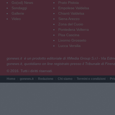
Go(od) News
Prato Pistoia
Sondaggi
Empolese Valdelsa
Gallerie
Chianti Valdelsa
Video
Siena Arezzo
Zona del Cuoio
Pontedera Volterra
Pisa Cascina
Livorno Grosseto
Lucca Versilia
gonews.it è un prodotto editoriale di XMedia Group S.r.l - Via E
gonews.it, quotidiano on line registrato presso il Tribunale di Fire
© 2016. Tutti i diritti riservati.
Home
gonews.it
Redazione
Chi siamo
Termini e condizioni
Pri