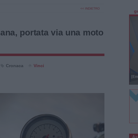
<< INDIETRO
g
iana, portata via una moto
Cronaca
Vinci
[Em
As