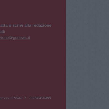
atta o scrivi alla redazione
tti
zione@gonews.it
group.it P.IVA-C.F.: 05096450480