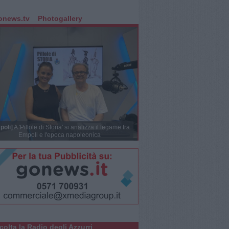
onews.tv
Photogallery
poli]
A 'Pillole di Storia' si analizza il legame tra
Empoli e l'epoca napoleonica
colta la Radio degli Azzurri