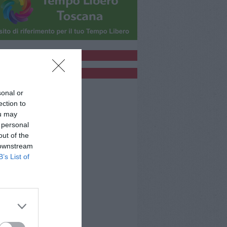
bblicità
bblicità
sonal or
ection to
ou may
 personal
out of the
 downstream
B’s List of