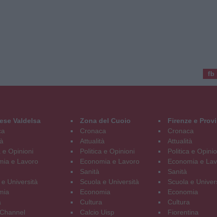
fb
ese Valdelsa
Zona del Cuoio
Firenze e Prov
ca
Cronaca
Cronaca
tà
Attualità
Attualità
a e Opinioni
Politica e Opinioni
Politica e Opinio
ia e Lavoro
Economia e Lavoro
Economia e Lav
Sanità
Sanità
 e Università
Scuola e Università
Scuola e Univer
mia
Economia
Economia
a
Cultura
Cultura
Channel
Calcio Uisp
Fiorentina