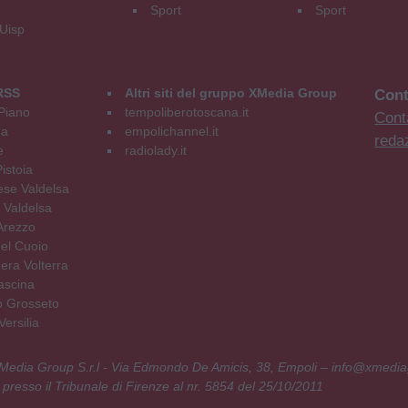
Sport
Sport
 Uisp
RSS
Altri siti del gruppo XMedia Group
Cont
Piano
tempoliberotoscana.it
Conta
na
empolichannel.it
reda
e
radiolady.it
istoia
se Valdelsa
 Valdelsa
Arezzo
el Cuoio
era Volterra
ascina
o Grosseto
ersilia
 XMedia Group S.r.l - Via Edmondo De Amicis, 38, Empoli – info@xmedia
 presso il Tribunale di Firenze al nr. 5854 del 25/10/2011