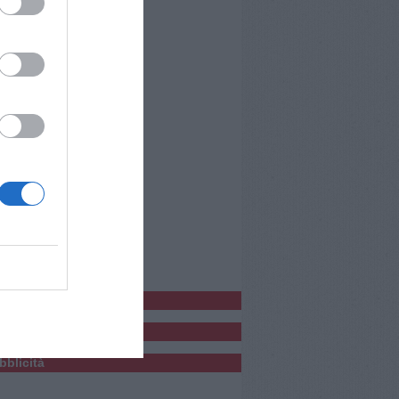
bblicitàCl
bblicità
bblicità