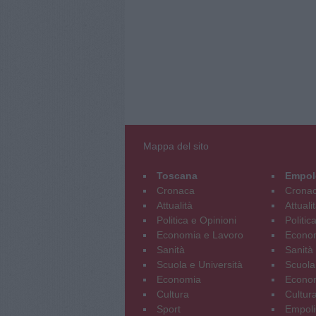
Mappa del sito
Toscana
Empol
Cronaca
Crona
Attualità
Attuali
Politica e Opinioni
Politic
Economia e Lavoro
Econom
Sanità
Sanità
Scuola e Università
Scuola
Economia
Econo
Cultura
Cultur
Sport
Empoli