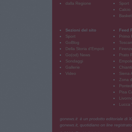
dalla Regione
Sport
Calcio
Basket
Sezioni del sito
Feed 
Sport
Primo 
GoBlog
Tosca
Della Storia d'Empoli
Firenz
Go(od) News
Prato P
Sondaggi
Empole
Gallerie
Chianti
Video
Siena 
Zona d
Ponted
Pisa C
Livorn
Lucca V
gonews.it è un prodotto editoriale di
gonews.it, quotidiano on line registrato