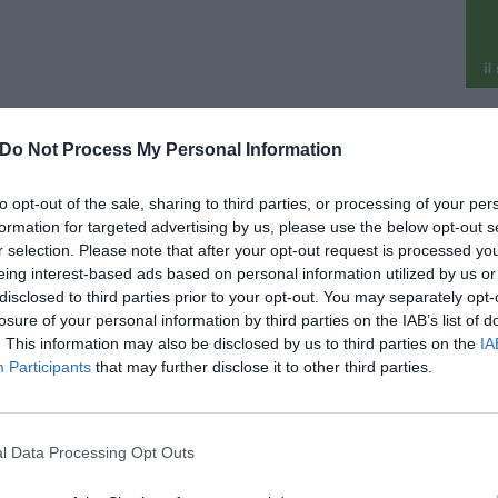
026
pu
comparsa Ilva Spalletti, madre del
Do Not Process My Personal Information
pu
nico della Juventus
 anni è scomparsa Ilva Spalletti, madre di
to opt-out of the sale, sharing to third parties, or processing of your per
ano Spalletti, allenatore della Juventus. Viveva
formation for targeted advertising by us, please use the below opt-out s
antissimi anni a Sovigliana, nel comune di Vinci,
r selection. Please note that after your opt-out request is processed y
 era molto conosciuta. Per Spalletti [...]
eing interest-based ads based on personal information utilized by us or
disclosed to third parties prior to your opt-out. You may separately opt-
losure of your personal information by third parties on the IAB’s list of
. This information may also be disclosed by us to third parties on the
IA
Participants
that may further disclose it to other third parties.
026
comparso a 80 anni Leonardo
burini, detto 'Leone'
l Data Processing Opt Outs
i piange la scomparsa di 'Leone', al secolo
ardo Tamburini. A ottanta anni è scomparsa