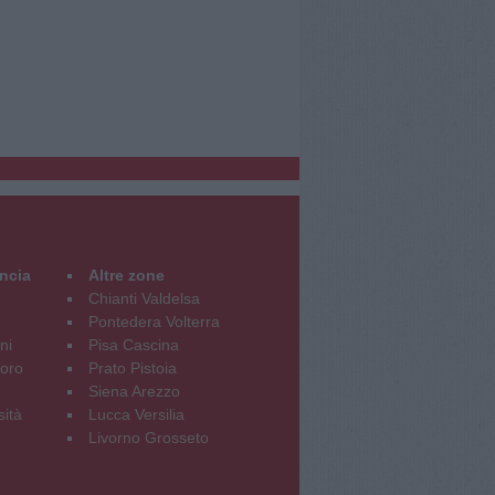
incia
Altre zone
Chianti Valdelsa
Pontedera Volterra
ni
Pisa Cascina
oro
Prato Pistoia
Siena Arezzo
sità
Lucca Versilia
Livorno Grosseto