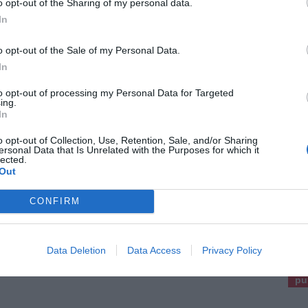
o opt-out of the Sharing of my personal data.
delle colonne della frazione di Spicchio,
atore della Sagra della Chiocciola e dirigente
In
 [...]
o opt-out of the Sale of my Personal Data.
In
to opt-out of processing my Personal Data for Targeted
ing.
26
In
to con spaccata in un bar di Sovigliana:
agini in corso
o opt-out of Collection, Use, Retention, Sale, and/or Sharing
ersonal Data that Is Unrelated with the Purposes for which it
a notte tra mercoledì 8 e giovedì 9 luglio è
lected.
nuto un furto con spaccata in un bar di
Out
gliana, nel comune di Vinci, in via Cairoli. I ladri
o [...]
CONFIRM
pu
Data Deletion
Data Access
Privacy Policy
Pu
pu