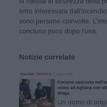
la messa in sicurezza della p
tetto interessata dall’incendi
sono persone coinvolte. L’int
concluso poco dopo l'una.
Notizie correlate
AGLIANA
CRONACA
4 Agosto 2026
Cocaina nascosta nell'au
uomo ad Agliana con olt
droga
Un uomo di orig