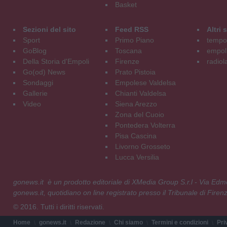
Basket
Sezioni del sito
Feed RSS
Altri
Sport
Primo Piano
tempol
GoBlog
Toscana
empoli
Della Storia d'Empoli
Firenze
radiol
Go(od) News
Prato Pistoia
Sondaggi
Empolese Valdelsa
Gallerie
Chianti Valdelsa
Video
Siena Arezzo
Zona del Cuoio
Pontedera Volterra
Pisa Cascina
Livorno Grosseto
Lucca Versilia
gonews.it è un prodotto editoriale di XMedia Group S.r.l - Via E
gonews.it, quotidiano on line registrato presso il Tribunale di Fire
© 2016. Tutti i diritti riservati.
Home
gonews.it
Redazione
Chi siamo
Termini e condizioni
Pri