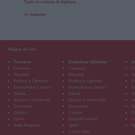
Tutte le notizie di Agliana
<< Indietro
Mappa del sito
Toscana
Empolese Valdelsa
Z
Cronaca
Cronaca
C
Attualità
Attualità
At
Politica e Opinioni
Politica e Opinioni
Po
Economia e Lavoro
Economia e Lavoro
E
Sanità
Sanità
S
Scuola e Università
Scuola e Università
S
Economia
Economia
E
Cultura
Cultura
C
Sport
EmpoliChannel
C
dalla Regione
Sport
S
Calcio Uisp