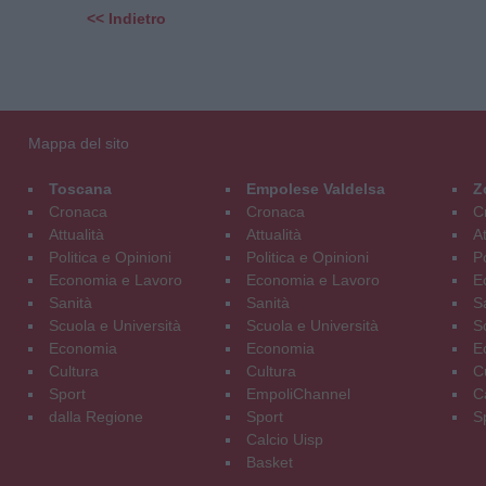
<< Indietro
Mappa del sito
Toscana
Empolese Valdelsa
Z
Cronaca
Cronaca
C
Attualità
Attualità
At
Politica e Opinioni
Politica e Opinioni
Po
Economia e Lavoro
Economia e Lavoro
E
Sanità
Sanità
S
Scuola e Università
Scuola e Università
S
Economia
Economia
E
Cultura
Cultura
C
Sport
EmpoliChannel
C
dalla Regione
Sport
S
Calcio Uisp
Basket