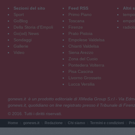
Sezioni del sito
Feed RSS
Altri
Sport
Primo Piano
tempol
GoBlog
Toscana
empoli
Della Storia d'Empoli
Firenze
radiol
Go(od) News
Prato Pistoia
Sondaggi
Empolese Valdelsa
Gallerie
Chianti Valdelsa
Video
Siena Arezzo
Zona del Cuoio
Pontedera Volterra
Pisa Cascina
Livorno Grosseto
Lucca Versilia
gonews.it è un prodotto editoriale di XMedia Group S.r.l - Via E
gonews.it, quotidiano on line registrato presso il Tribunale di Fire
© 2016. Tutti i diritti riservati.
Home
gonews.it
Redazione
Chi siamo
Termini e condizioni
Pri